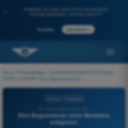
Entdecken Sie unser neues Portal: Ihre komplette
✨
Prüfungsvorbereitung, unterstützt durch KI.
→
Anmelden
Jetzt starten
Home
>
Prüfungsfragen
>
Drohnenführerschein STS Theorie-
Trainer
>
Luftrecht
>
Eine Bogenminute eines Meridians entspricht:
Luftrecht
4 Antworten
76 - Drohnenführerschein STS -
Eine Bogenminute eines Meridians
entspricht: