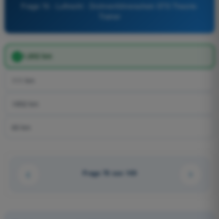
Frage 76 - Luftrecht - Drohnenführerschein STS Theorie-
Trainer
1,852 km
111 km
1852 km
60 km
Frage 76 von 149