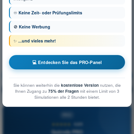
♾️
Keine Zeit- oder Prüfungslimits
🚫
Keine Werbung
✨
...und vieles mehr!
💻 Entdecken Sie das PRO-Panel
Luftrecht
Ausbildung!
Sie können weiterhin die
kostenlose Version
nutzen, die
Erläuterung der Frage
🔒
PRO
Ihnen Zugang zu
75% der Fragen
mit einem Limit von 3
Simulationen alle 2 Stunden bietet.
PRO
★★★★★
4,6/5
Quizvds PRO