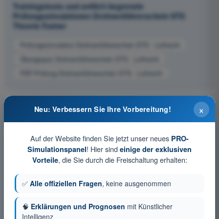
Trainingstests und zeitlich begrenzte
Prüfungssimulationen Drohnenführerschein STS
Theorie-Trainer
Prüfungssimulation Drohnenführerschein STS - Luftrecht
Übungsquiz Drohnenführerschein STS - Luftrecht
PDF-Prüfung Drohnenführerschein STS - Luftrecht
×
Neu: Verbessern Sie Ihre Vorbereitung!
Auf der Website finden Sie jetzt unser neues
PRO-
! Hier sind
Simulationspanel
einige der exklusiven
, die Sie durch die Freischaltung erhalten:
Vorteile
✅
Alle offiziellen Fragen
, keine ausgenommen
🧠
Erklärungen und Prognosen
mit Künstlicher
Intelligenz