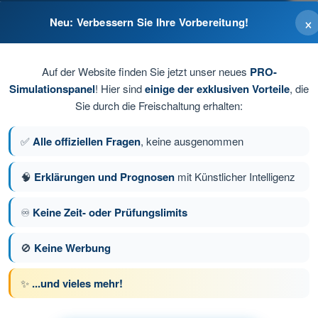
×
Neu: Verbessern Sie Ihre Vorbereitung!
Auf der Website finden Sie jetzt unser neues
PRO-
Simulationspanel
! Hier sind
einige der exklusiven Vorteile
, die
Sie durch die Freischaltung erhalten:
✅
Alle offiziellen Fragen
, keine ausgenommen
🧠
Erklärungen und Prognosen
mit Künstlicher Intelligenz
♾️
Keine Zeit- oder Prüfungslimits
e 77 von 149
Nächste Frage
🚫
Keine Werbung
✨
...und vieles mehr!
üfungssimulationen Drohnenführerschein STS