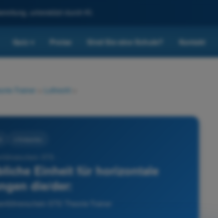
reitung, unterstützt durch KI.
Quiz
Preise
Sind Sie eine Schule?
Kontakt
▾
rie-Trainer
>
Luftrecht
>
t
4 Antworten
nführerschein STS -
übliche Einheit für horizontale
ngen die/der:
nenführerschein STS Theorie-Trainer