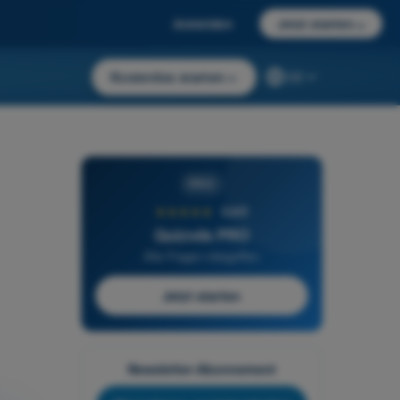
Anmelden
Jetzt starten
→
Kostenlos starten
→
DE
PRO
★★★★★
4,6/5
Quizvds PRO
Alle Fragen inbegriffen
Jetzt starten
Newsletter-Abonnement