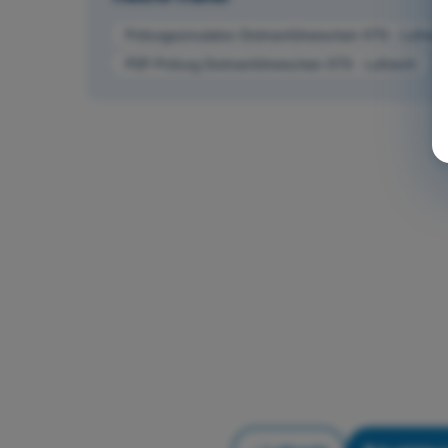
Prüfungssimulation Drohnenführerschein STS - Luftrech
PDF-Prüfung Drohnenführerschein STS - Luftrecht