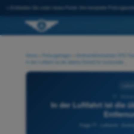
✨
Entdecken Sie unser neues Portal: Ihre komplette Prüfungsvorbe
Home
>
Prüfungsfragen
>
Drohnenführerschein STS Theo
In der Luftfahrt ist die übliche Einheit für horizontale Entfernungen die/der:
Luftrech
77 - Drohne
In der Luftfahrt ist die 
Entfernu
Frage 77 - Luftrecht - Droh