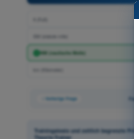
ft (Fuß)
SM (statute mile)
NM (nautische Meile)
km (Kilometer)
Vorherige Frage
Frag
Trainingstests und zeitlich begrenzte Pr
Theorie-Trainer