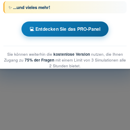
✨
...und vieles mehr!
üfungssimulationen Drohnenführerschein STS
💻 Entdecken Sie das PRO-Panel
che und betriebliche Minderung des Bodenrisikos
betriebliche Minderung des Bodenrisikos
 betriebliche Minderung des Bodenrisikos
Sie können weiterhin die
kostenlose Version
nutzen, die Ihnen
Zugang zu
75% der Fragen
mit einem Limit von 3 Simulationen alle
2 Stunden bietet.