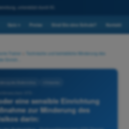
reitung, unterstützt durch KI.
Quiz
Preise
Sind Sie eine Schule?
Kontakt
▾
rie-Trainer
>
Technische und betriebliche Minderung des
In Bezug auf eine Schule oder eine sensible Einrichtung besteht die richtige Maßnahme zur Minderung des Bodenrisikos darin:
nderung des Bodenrisikos
4 Antworten
nführerschein STS -
oder eine sensible Einrichtung
Maßnahme zur Minderung des
sikos darin: