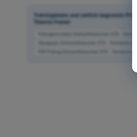
Trainingstests und zeitlich begrenzte Pr
Theorie-Trainer
Prüfungssimulation Drohnenführerschein STS - Technis
Übungsquiz Drohnenführerschein STS - Technische und 
PDF-Prüfung Drohnenführerschein STS - Technische und