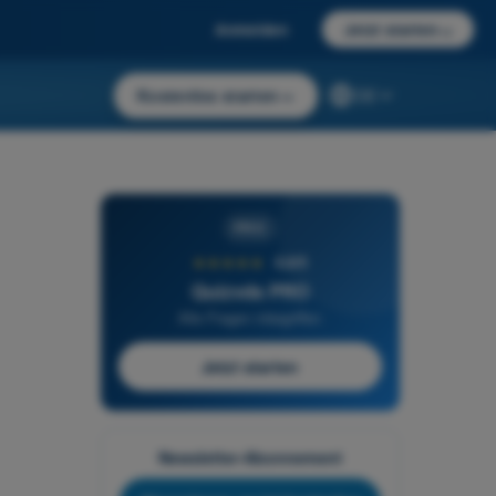
Anmelden
Jetzt starten
→
Kostenlos starten
→
DE
PRO
★★★★★
4,6/5
Quizvds PRO
Alle Fragen inbegriffen
Jetzt starten
Newsletter-Abonnement