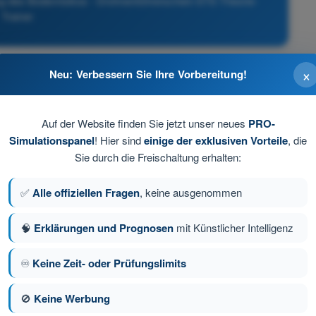
ng des Bodenrisikos - Drohnenführerschein STS Theorie-
Trainer
×
Neu: Verbessern Sie Ihre Vorbereitung!
 um den leeren Schulhof zu nutzen.
ffentlichen und Dritte damit als informiert zu betrachten.
Auf der Website finden Sie jetzt unser neues
PRO-
Simulationspanel
! Hier sind
einige der exklusiven Vorteile
, die
nsatz zu verschieben, wenn die Beherrschbarkeit nicht
Sie durch die Freischaltung erhalten:
✅
Alle offiziellen Fragen
, keine ausgenommen
rd-Sicherheitsabstand anzuwenden.
🧠
Erklärungen und Prognosen
mit Künstlicher Intelligenz
♾️
Keine Zeit- oder Prüfungslimits
e 41 von 103
Nächste Frage
🚫
Keine Werbung