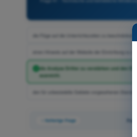
Frage 41 - Technische und betriebliche Minderu
die Flüge auf die Unterrichtszeiten zu beschränken,
einen Hinweis auf der Website der Einrichtung zu verö
die Analyse Dritter zu verstärken und den Ei
ausreicht.
den für unbesiedelte Gebiete vorgesehenen Standa
Vorherige Frage
Frag