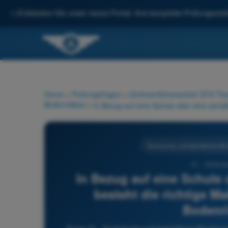
✨
Entdecken Sie unser neues Portal: Ihre komplette Prüfungsvorbe
Home
>
Prüfungsfragen
>
Drohnenführerschein STS Theo
Bodenrisikos
>
Technische und betriebliche Mi
41 - Drohne
In Bezug auf eine Schule 
besteht die richtige 
Bodenri