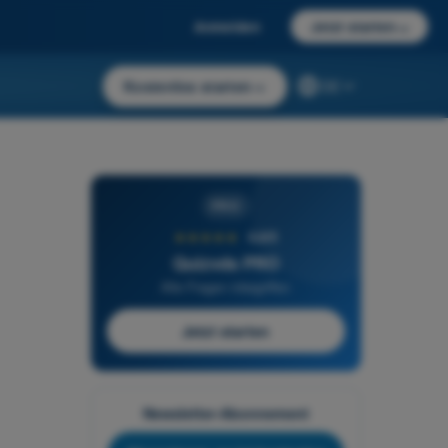
Anmelden
Jetzt starten
→
Kostenlos starten
→
DE
PRO
★★★★★
4,6/5
Quizvds PRO
Alle Fragen inbegriffen
Jetzt starten
Newsletter-Abonnement