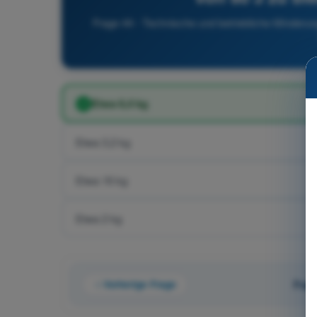
Frage 44 - Technische und betriebliche Minderu
Etwa 6,4 kg
Etwa 3,2 kg
Etwa 16 kg
Etwa 2 kg
Vorherige Frage
Frag