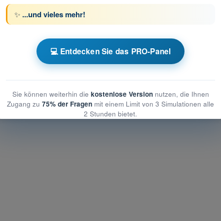
✨
...und vieles mehr!
üfungssimulationen Drohnenführerschein STS
💻 Entdecken Sie das PRO-Panel
che und betriebliche Minderung des Bodenrisikos
betriebliche Minderung des Bodenrisikos
 betriebliche Minderung des Bodenrisikos
Sie können weiterhin die
kostenlose Version
nutzen, die Ihnen
Zugang zu
75% der Fragen
mit einem Limit von 3 Simulationen alle
2 Stunden bietet.