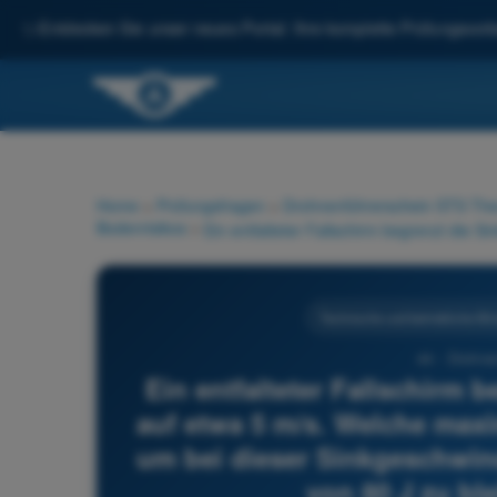
✨
Entdecken Sie unser neues Portal: Ihre komplette Prüfungsvorbe
Home
>
Prüfungsfragen
>
Drohnenführerschein STS Theo
Bodenrisikos
>
Technische und betriebliche Mi
44 - Drohne
Ein entfalteter Fallschirm 
auf etwa 5 m/s. Welche maxi
um bei dieser Sinkgeschwin
von 80 J zu bl