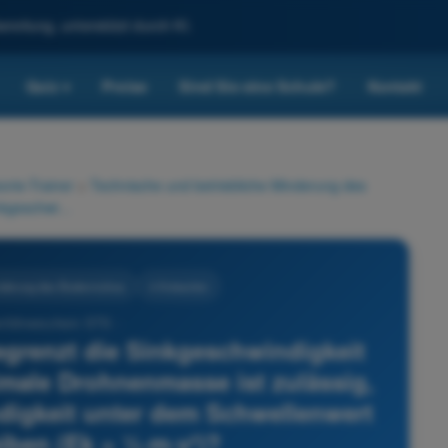
reitung, unterstützt durch KI.
Quiz
Preise
Sind Sie eine Schule?
Kontakt
▾
rie-Trainer
>
Technische und betriebliche Minderung des
Ein entfalteter Fallschirm begrenzt die Sinkgeschwindigkeit auf etwa 5 m/s. Welche maximale Drohnenmasse ist zulässig, um bei dieser Sinkgeschwindigkeit unter dem Schwellenwert von 80 J zu bleiben (Ek = ½·m·v²)?
nderung des Bodenrisikos
4 Antworten
nführerschein STS -
begrenzt die Sinkgeschwindigkeit
male Drohnenmasse ist zulässig,
digkeit unter dem Schwellenwert
eiben (Ek = ½·m·v²)?