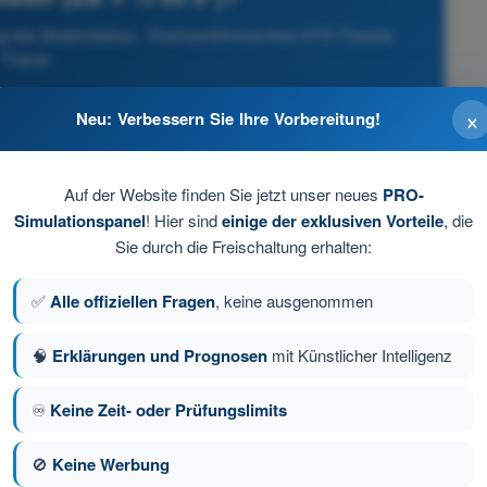
ng des Bodenrisikos - Drohnenführerschein STS Theorie-
Trainer
×
Neu: Verbessern Sie Ihre Vorbereitung!
Auf der Website finden Sie jetzt unser neues
PRO-
Simulationspanel
! Hier sind
einige der exklusiven Vorteile
, die
Sie durch die Freischaltung erhalten:
✅
Alle offiziellen Fragen
, keine ausgenommen
🧠
Erklärungen und Prognosen
mit Künstlicher Intelligenz
♾️
Keine Zeit- oder Prüfungslimits
e 44 von 103
Nächste Frage
🚫
Keine Werbung