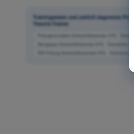
Trainingstests und zeitlich begrenzte Pr
Theorie-Trainer
Prüfungssimulation Drohnenführerschein STS - Technis
Übungsquiz Drohnenführerschein STS - Technische und 
PDF-Prüfung Drohnenführerschein STS - Technische und