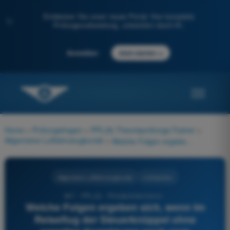
Entdecken Sie unser neues Portal: Ihre komplette
✨
Prüfungsvorbereitung, unterstützt durch KI.
→
Anmelden
Jetzt starten
Home
>
Prüfungsfragen
>
PPL(A) Theorieprüfungs-Trainer
>
Allgemeine Luftfahrzeugkunde
>
Welche Folgen ergeben sich, wenn im Reiseflug der Steuerknüppel ohne sonstige Korrekturen nach vorn genommen wird?
Allgemeine Luftfahrzeugkunde
4 Antworten
667 - PPL(A) - Privatpilotenlizenz -
Welche Folgen ergeben sich, wenn im
Reiseflug der Steuerknüppel ohne