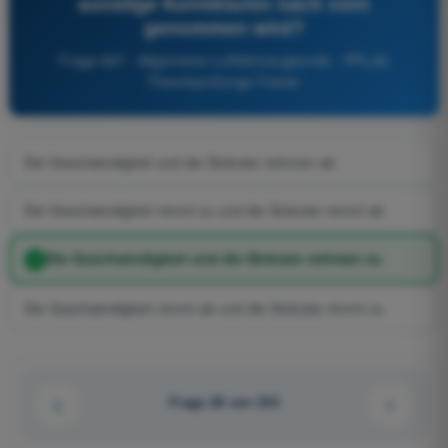
sonstige Korrekturen nach vorn
genommen wird?
Frage 667 - Allgemeine Luftfahrzeugkunde - PPL(A)
Theorieprüfungs-Trainer
Die Geschwindigkeit und die Sinkrate nehmen ab
Die Geschwindigkeit nimmt zu und die Sinkrate nimmt ab
Die Geschwindigkeit und die Sinkrate nehmen zu
Die Geschwindigkeit nimmt ab und die Sinkrate nimmt zu
Frage 28 von 233