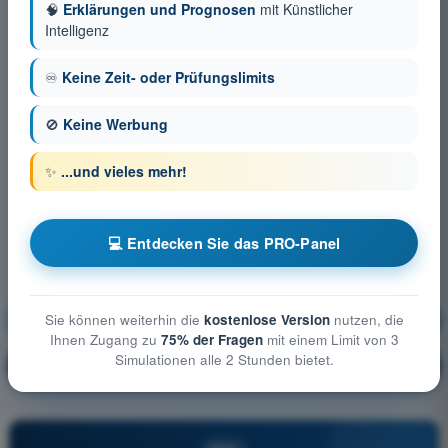
🧠
Erklärungen und Prognosen
mit Künstlicher
Intelligenz
♾️
Keine Zeit- oder Prüfungslimits
🚫
Keine Werbung
✨
...und vieles mehr!
💻 Entdecken Sie das PRO-Panel
Allgemeine Luftfahrzeugkunde
Ausbildung!
Sie können weiterhin die
kostenlose Version
nutzen, die
Ihnen Zugang zu
75% der Fragen
mit einem Limit von 3
Simulationen alle 2 Stunden bietet.
Erläuterung der Frage
🔒
PRO