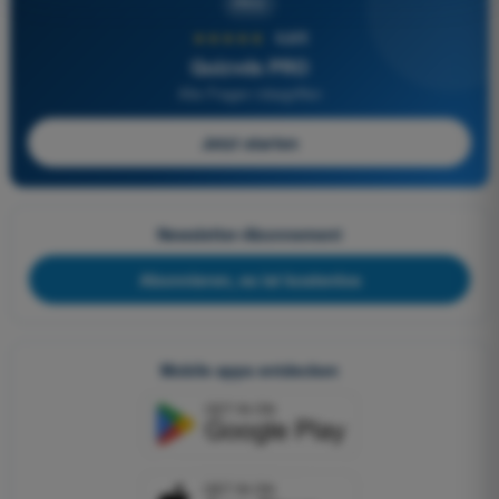
PRO
★★★★★
4,6/5
Quizvds PRO
Alle Fragen inbegriffen
Jetzt starten
Newsletter-Abonnement
Abonnieren, es ist kostenlos
Mobile apps entdecken