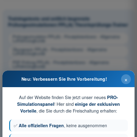
Trainingstests und zeitlich begrenzte
Prüfungssimulationen PPL(A) Theorieprüfungs-Trainer
Prüfungssimulation PPL(A) - Privatpilotenlizenz - Allgemeine
Luftfahrzeugkunde
Übungsquiz PPL(A) - Privatpilotenlizenz - Allgemeine
Luftfahrzeugkunde
PDF-Prüfung PPL(A) - Privatpilotenlizenz - Allgemeine
Luftfahrzeugkunde
×
Neu: Verbessern Sie Ihre Vorbereitung!
Auf der Website finden Sie jetzt unser neues
PRO-
! Hier sind
Simulationspanel
einige der exklusiven
, die Sie durch die Freischaltung erhalten:
Vorteile
✅
Alle offiziellen Fragen
, keine ausgenommen