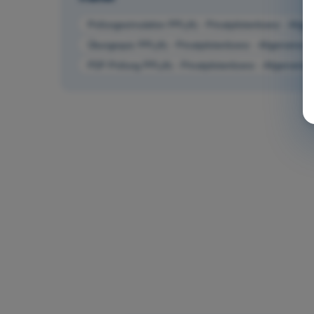
Prüfungssimulation PPL(A) - Privatpilotenlizenz - Allg
Übungsquiz PPL(A) - Privatpilotenlizenz - Allgemeine 
PDF-Prüfung PPL(A) - Privatpilotenlizenz - Allgemeine