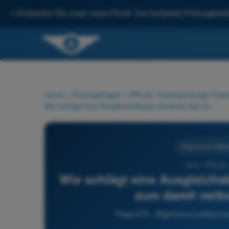
✨
Entdecken Sie unser neues Portal: Ihre komplette Prüfungsvorbe
Home
>
Prüfungsfragen
>
PPL(A) Theorieprüfungs-Train
Wie schlägt eine Ausgleichsklappe (balance tab) im Verhältnis zum damit verbundenen Ruder aus?
Allgemeine Luftfa
673 - PPL(A) 
Wie schlägt eine Ausgleichsk
zum damit verb
Frage 673 - Allgemeine Luftfahrz