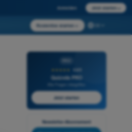
Anmelden
Jetzt starten
→
Kostenlos starten
→
DE
PRO
★★★★★
4,6/5
Quizvds PRO
Alle Fragen inbegriffen
Jetzt starten
Newsletter-Abonnement