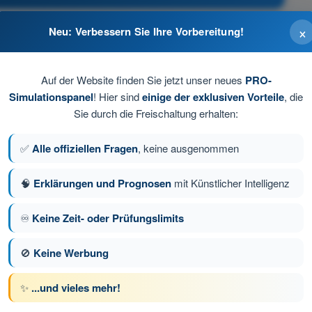
×
Neu: Verbessern Sie Ihre Vorbereitung!
Auf der Website finden Sie jetzt unser neues
PRO-
Simulationspanel
! Hier sind
einige der exklusiven Vorteile
, die
Sie durch die Freischaltung erhalten:
✅
Alle offiziellen Fragen
, keine ausgenommen
🧠
Erklärungen und Prognosen
mit Künstlicher Intelligenz
♾️
Keine Zeit- oder Prüfungslimits
e 34 von 233
Nächste Frage
🚫
Keine Werbung
✨
...und vieles mehr!
üfungssimulationen PPL(A) Theorieprüfungs-