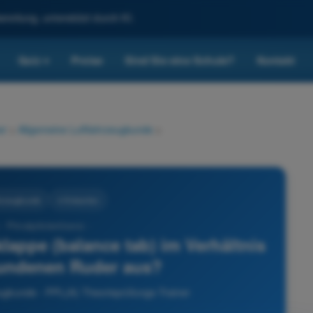
reitung, unterstützt durch KI.
Quiz
Preise
Sind Sie eine Schule?
Kontakt
▾
er
>
Allgemeine Luftfahrzeugkunde
>
hrzeugkunde
4 Antworten
- Privatpilotenlizenz -
lappe (balance tab) im Verhältnis
undenen Ruder aus?
eugkunde - PPL(A) Theorieprüfungs-Trainer