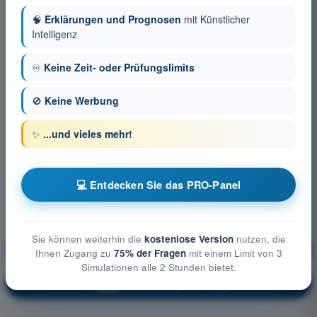
🧠
Erklärungen und Prognosen
mit Künstlicher
Intelligenz
♾️
Keine Zeit- oder Prüfungslimits
🚫
Keine Werbung
✨
...und vieles mehr!
💻 Entdecken Sie das PRO-Panel
Sie können weiterhin die
kostenlose Version
nutzen, die
Allgemeine Luftfahrzeugkunde
Ausbildung!
Ihnen Zugang zu
75% der Fragen
mit einem Limit von 3
Simulationen alle 2 Stunden bietet.
Erläuterung der Frage
🔒
PRO