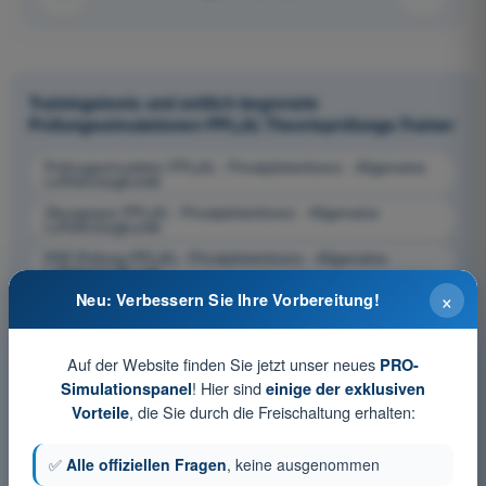
Trainingstests und zeitlich begrenzte
Prüfungssimulationen PPL(A) Theorieprüfungs-Trainer
Prüfungssimulation PPL(A) - Privatpilotenlizenz - Allgemeine
Luftfahrzeugkunde
Übungsquiz PPL(A) - Privatpilotenlizenz - Allgemeine
Luftfahrzeugkunde
PDF-Prüfung PPL(A) - Privatpilotenlizenz - Allgemeine
Luftfahrzeugkunde
×
Neu: Verbessern Sie Ihre Vorbereitung!
Auf der Website finden Sie jetzt unser neues
PRO-
! Hier sind
Simulationspanel
einige der exklusiven
, die Sie durch die Freischaltung erhalten:
Vorteile
✅
Alle offiziellen Fragen
, keine ausgenommen