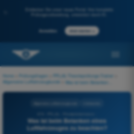
Entdecken Sie unser neues Portal: Ihre komplette
✨
Prüfungsvorbereitung, unterstützt durch KI.
→
Anmelden
Jetzt starten
Home
>
Prüfungsfragen
>
PPL(A) Theorieprüfungs-Trainer
>
Allgemeine Luftfahrzeugkunde
>
Was ist beim Betanken eines Luftfahrzeuges zu beachten?
Allgemeine Luftfahrzeugkunde
4 Antworten
676 - PPL(A) - Privatpilotenlizenz -
Was ist beim Betanken eines
Luftfahrzeuges zu beachten?