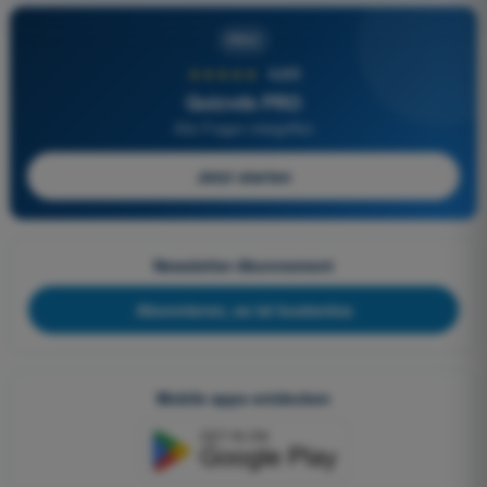
PRO
★★★★★
4,6/5
Quizvds PRO
Alle Fragen inbegriffen
Jetzt starten
Newsletter-Abonnement
Abonnieren, es ist kostenlos
Mobile apps entdecken