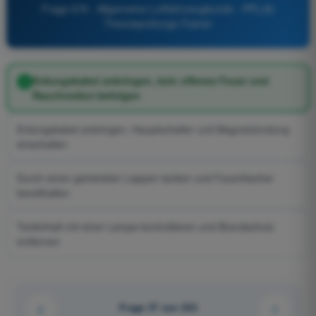
Frage 676 - Allgemeine Luftfahrzeugkunde - PPL(A)
Theorieprüfungs-Trainer
Erdungskabel anbringen, kein offenes Feuer und
Rauchverbot befolgen
Erdungskabel anbringen, Hauptschalter und Magnetzündung
einschalten
Durch einen getränkten Lappen tanken und Feuerlöscher
bereithalten
Tankinhalt mit einer Lampe kontrollieren und Brandschutz
entfernen
Frage 37 von 233