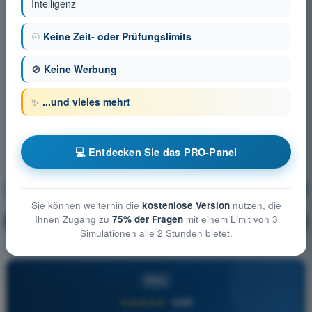
Intelligenz
♾️
Keine Zeit- oder Prüfungslimits
🚫
Keine Werbung
✨
...und vieles mehr!
💻 Entdecken Sie das PRO-Panel
Allgemeine Luftfahrzeugkunde
Ausbildung!
Sie können weiterhin die
kostenlose Version
nutzen, die
Ihnen Zugang zu
75% der Fragen
mit einem Limit von 3
Erläuterung der Frage
🔒
PRO
Simulationen alle 2 Stunden bietet.
PRO
★★★★★
4,6/5