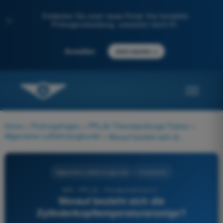
Entdecken Sie unser neues Portal: Ihre komplette
✨
Prüfungsvorbereitung, unterstützt durch KI.
→
Anmelden
Jetzt starten
Home
>
Prüfungsfragen
>
PPL(A) Theorieprüfungs-Trainer
>
Allgemeine Luftfahrzeugkunde
>
Worauf bezieht sich die Zylinderkopftemperaturanzeige?
Allgemeine Luftfahrzeugkunde
4 Antworten
699 - PPL(A) - Privatpilotenlizenz -
Worauf bezieht sich die
Zylinderkopftemperaturanzeige?