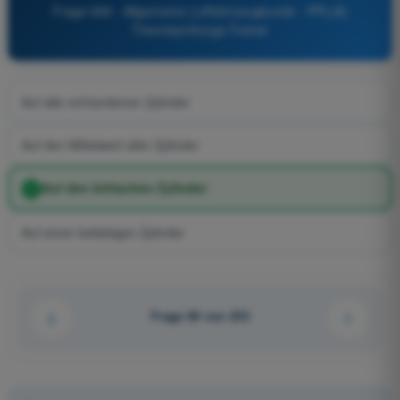
Frage 699 - Allgemeine Luftfahrzeugkunde - PPL(A)
Theorieprüfungs-Trainer
Auf alle vorhandenen Zylinder
Auf den Mittelwert aller Zylinder
Auf den kritischen Zylinder
Auf einen beliebigen Zylinder
Frage 60 von 233