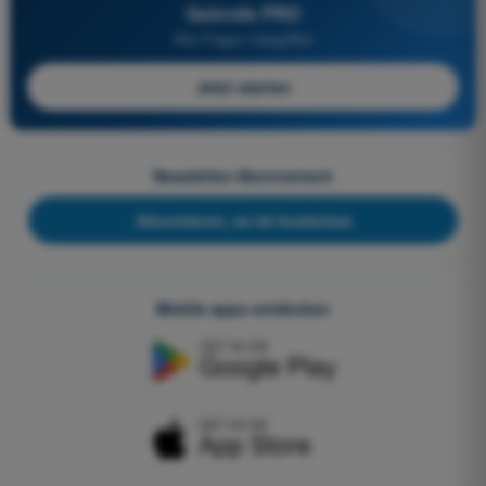
Quizvds PRO
Alle Fragen inbegriffen
Jetzt starten
Newsletter-Abonnement
Abonnieren, es ist kostenlos
Mobile apps entdecken