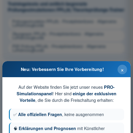
Trainingstests und zeitlich begrenzte
Prüfungssimulationen PPL(A) Theorieprüfungs-Trainer
Prüfungssimulation PPL(A) - Privatpilotenlizenz - Allgemeine
Luftfahrzeugkunde
Übungsquiz PPL(A) - Privatpilotenlizenz - Allgemeine
Luftfahrzeugkunde
PDF-Prüfung PPL(A) - Privatpilotenlizenz - Allgemeine
Luftfahrzeugkunde
×
Neu: Verbessern Sie Ihre Vorbereitung!
Auf der Website finden Sie jetzt unser neues
PRO-
! Hier sind
Simulationspanel
einige der exklusiven
, die Sie durch die Freischaltung erhalten:
Vorteile
✅
Alle offiziellen Fragen
, keine ausgenommen
🧠
Erklärungen und Prognosen
mit Künstlicher