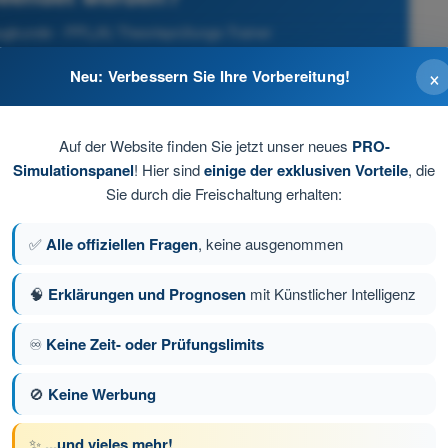
eugkunde - PPL(A) Theorieprüfungs-Trainer
×
Neu: Verbessern Sie Ihre Vorbereitung!
Auf der Website finden Sie jetzt unser neues
PRO-
Simulationspanel
! Hier sind
einige der exklusiven Vorteile
, die
Sie durch die Freischaltung erhalten:
✅
Alle offiziellen Fragen
, keine ausgenommen
🧠
Erklärungen und Prognosen
mit Künstlicher Intelligenz
♾️
Keine Zeit- oder Prüfungslimits
e 105 von 233
Nächste Frage
🚫
Keine Werbung
✨
...und vieles mehr!