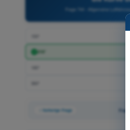
Frage 744 - Allgemeine Luftfahrz
150°
210°
180°
360°
Vorherige Frage
Frag