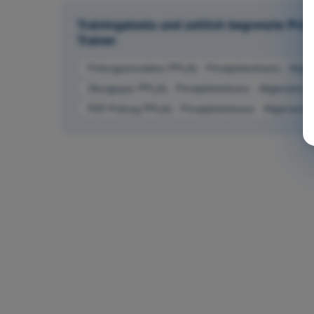
Trainingstests und zeitlich begrenzte Pr
Trainer
Prüfungssimulation PPL(A) - Privatpilotenlizenz - Allg
Übungsquiz PPL(A) - Privatpilotenlizenz - Allgemeine 
PDF-Prüfung PPL(A) - Privatpilotenlizenz - Allgemeine