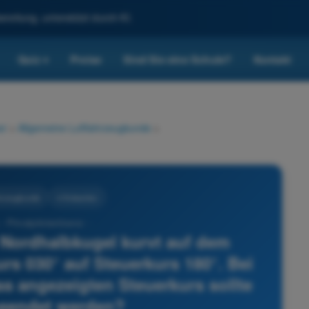
reitung, unterstützt durch KI.
Quiz
Preise
Sind Sie eine Schule?
Kontakt
▾
er
>
Allgemeine Luftfahrzeugkunde
>
hrzeugkunde
4 Antworten
- Privatpilotenlizenz -
r Nordhalbkugel kurvt auf dem
rs 030° auf Steuerkurs 180°. Bei
angezeigten Steuerkurs sollte
beendet werden?