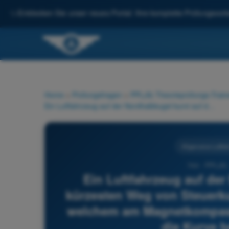
✨
Entdecken Sie unser neues Portal: Ihre komplette Prüfungsvorbe
Home
>
Prüfungsfragen
>
PPL(A) Theorieprüfungs-Train
Ein Luftfahrzeug auf der Nordhalbkugel kurvt auf dem kürzesten Weg von Steuerkurs 030° auf Steuerkurs 180°. Bei welchem am Magnetkompass angezeigten Steuerkurs sollte die Kurve beendet werden?
Allgemeine Luftfa
744 - PPL(A) 
Ein Luftfahrzeug auf de
kürzesten Weg von Steuerku
welchem am Magnetkompass 
die Kurve 