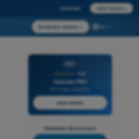
Anmelden
Jetzt starten
→
Kostenlos starten
→
DE
PRO
★★★★★
4,6/5
Quizvds PRO
Alle Fragen inbegriffen
Jetzt starten
Newsletter-Abonnement