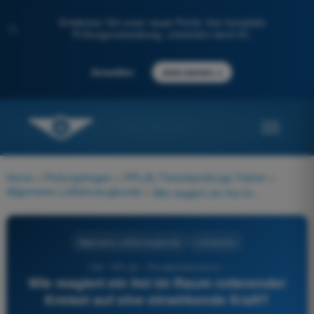
Entdecken Sie unser neues Portal: Ihre komplette
✨
Prüfungsvorbereitung, unterstützt durch KI.
→
Anmelden
Jetzt starten
Home
>
Prüfungsfragen
>
PPL(A) Theorieprüfungs-Trainer
>
Allgemeine Luftfahrzeugkunde
>
Wie reagiert ein frei im Raum rotierender Kreisel auf eine einwirkende Kraft?
Allgemeine Luftfahrzeugkunde
4 Antworten
748 - PPL(A) - Privatpilotenlizenz -
Wie reagiert ein frei im Raum rotierender
Kreisel auf eine einwirkende Kraft?