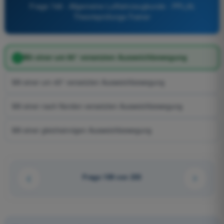
Frage 748 - Allgemeine Luftfahrzeugkunde - PPL(A)
Theorieprüfungs-Trainer
Mit einer um 90° versetzten Ausweichbewegung
Mit einer um 45° versetzten Ausweichbewegung
Mit einer nach Norden versetzten Ausweichbewegung
Mit einer gleichsinnigen Ausweichbewegung
Frage 109 von 233