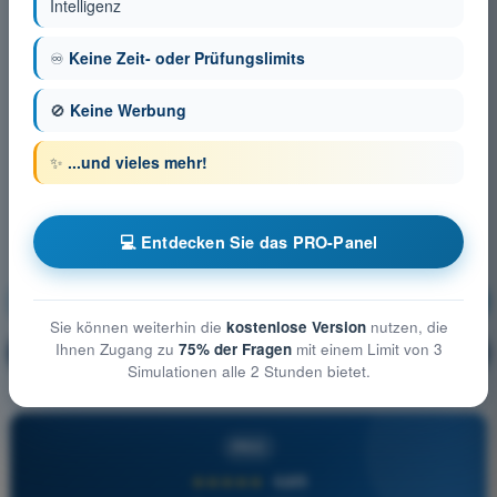
Intelligenz
♾️
Keine Zeit- oder Prüfungslimits
🚫
Keine Werbung
✨
...und vieles mehr!
💻 Entdecken Sie das PRO-Panel
Allgemeine Luftfahrzeugkunde
Ausbildung!
Sie können weiterhin die
kostenlose Version
nutzen, die
Ihnen Zugang zu
75% der Fragen
mit einem Limit von 3
Erläuterung der Frage
🔒
PRO
Simulationen alle 2 Stunden bietet.
PRO
★★★★★
4,6/5