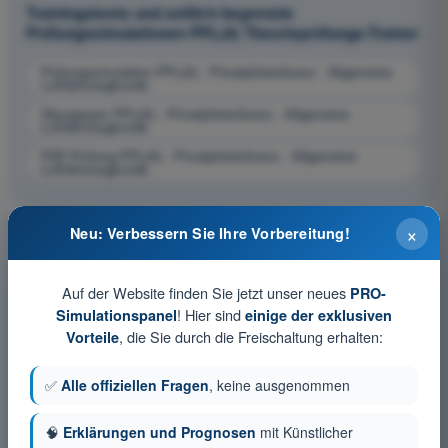
Trainingstests und zeitlich begrenzte
Prüfungssimulationen PPL(A) Theorieprüfungs-Trainer
Prüfungssimulation PPL(A) - Privatpilotenlizenz - Allgemeine
Luftfahrzeugkunde
Übungsquiz PPL(A) - Privatpilotenlizenz - Allgemeine
Luftfahrzeugkunde
PDF-Prüfung PPL(A) - Privatpilotenlizenz - Allgemeine
Luftfahrzeugkunde
×
Neu: Verbessern Sie Ihre Vorbereitung!
Auf der Website finden Sie jetzt unser neues
PRO-
! Hier sind
Simulationspanel
einige der exklusiven
, die Sie durch die Freischaltung erhalten:
Vorteile
✅
Alle offiziellen Fragen
, keine ausgenommen
🧠
Erklärungen und Prognosen
mit Künstlicher