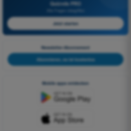
Quizvds PRO
Alle Fragen inbegriffen
Jetzt starten
Newsletter-Abonnement
Abonnieren, es ist kostenlos
Mobile apps entdecken