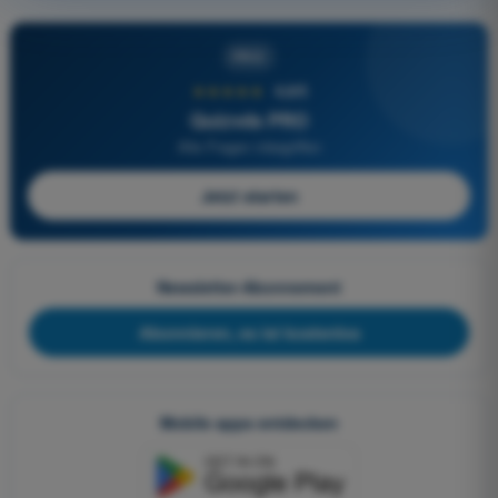
PRO
★★★★★
4,6/5
Quizvds PRO
Alle Fragen inbegriffen
Jetzt starten
Newsletter-Abonnement
Abonnieren, es ist kostenlos
Mobile apps entdecken