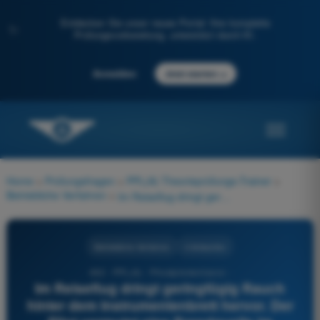
Entdecken Sie unser neues Portal: Ihre komplette
✨
Prüfungsvorbereitung, unterstützt durch KI.
→
Anmelden
Jetzt starten
Home
>
Prüfungsfragen
>
PPL(A) Theorieprüfungs-Trainer
>
Betriebliche Verfahren
>
Im Reiseflug dringt geringfügig Rauch hinter dem Instrumentenbrett hervor. Der Pilot vermutet eine Brandquelle im Motorraum. Welche Maßnahme sollte der Pilot unter Berücksichtigung des Flughandbuchs als erstes ergreifen?
Betriebliche Verfahren
4 Antworten
492 - PPL(A) - Privatpilotenlizenz -
Im Reiseflug dringt geringfügig Rauch
hinter dem Instrumentenbrett hervor. Der