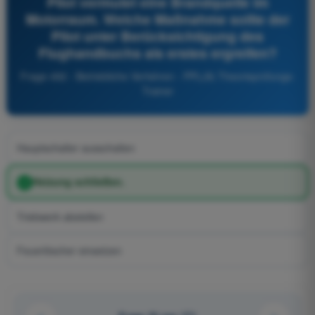
Pilot vermutet eine Brandquelle im
Motorraum. Welche Maßnahme sollte der
Pilot unter Berücksichtigung des
Flughandbuchs als erstes ergreifen?
Frage 492 - Betriebliche Verfahren - PPL(A) Theorieprüfungs-
Trainer
Hauptschalter ausschalten
Heizung schließen.
Triebwerk abstellen
Feuerlöscher einsetzen