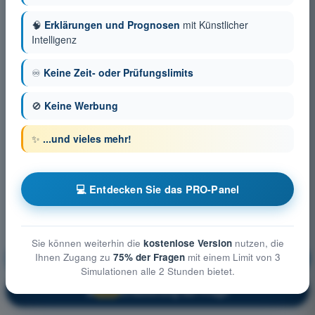
🧠
Erklärungen und Prognosen
mit Künstlicher
Intelligenz
♾️
Keine Zeit- oder Prüfungslimits
🚫
Keine Werbung
✨
...und vieles mehr!
💻 Entdecken Sie das PRO-Panel
Sie können weiterhin die
kostenlose Version
nutzen, die
Ihnen Zugang zu
75% der Fragen
mit einem Limit von 3
Betriebliche Verfahren
Ausbildung!
Simulationen alle 2 Stunden bietet.
Erläuterung der Frage
🔒
PRO