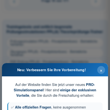
Frage 16 von 171
Trainingstests und zeitlich begrenzte
Prüfungssimulationen PPL(A) Theorieprüfungs-Trainer
Prüfungssimulation PPL(A) - Privatpilotenlizenz - Betriebliche
Verfahren
Übungsquiz PPL(A) - Privatpilotenlizenz - Betriebliche
Verfahren
PDF-Prüfung PPL(A) - Privatpilotenlizenz - Betriebliche
Verfahren
×
Neu: Verbessern Sie Ihre Vorbereitung!
Auf der Website finden Sie jetzt unser neues
PRO-
! Hier sind
Simulationspanel
einige der exklusiven
, die Sie durch die Freischaltung erhalten:
Vorteile
✅
Alle offiziellen Fragen
, keine ausgenommen