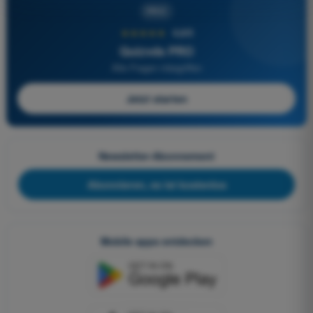
PRO
★★★★★
4,6/5
Quizvds PRO
Alle Fragen inbegriffen
Jetzt starten
Newsletter-Abonnement
Abonnieren, es ist kostenlos
Mobile apps entdecken