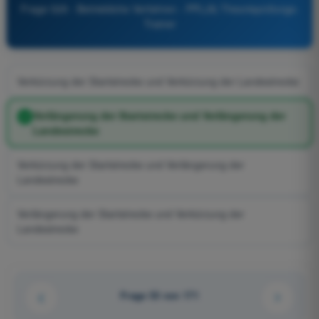
Frage 529 - Betriebliche Verfahren - PPL(A) Theorieprüfungs-
Trainer
Verkürzung der Startstrecke und Verkürzung der Landestrecke
Verlängerung der Startstrecke und Verlängerung der
Landestrecke
Verkürzung der Startstrecke und Verlängerung der
Landestrecke
Verlängerung der Startstrecke und Verkürzung der
Landestrecke
Frage 53 von 171