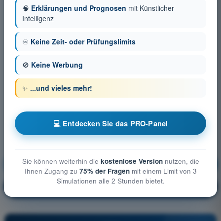
🧠
Erklärungen und Prognosen
mit Künstlicher
Intelligenz
♾️
Keine Zeit- oder Prüfungslimits
🚫
Keine Werbung
✨
...und vieles mehr!
💻 Entdecken Sie das PRO-Panel
Sie können weiterhin die
kostenlose Version
nutzen, die
Betriebliche Verfahren
Ausbildung!
Ihnen Zugang zu
75% der Fragen
mit einem Limit von 3
Simulationen alle 2 Stunden bietet.
Erläuterung der Frage
🔒
PRO