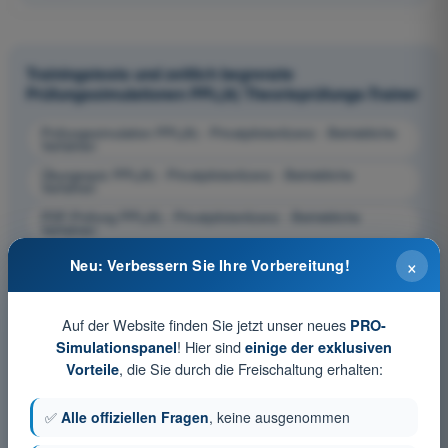
Trainingstests und zeitlich begrenzte
Prüfungssimulationen PPL(A) Theorieprüfungs-Trainer
Prüfungssimulation PPL(A) - Privatpilotenlizenz - Betriebliche
Verfahren
Übungsquiz PPL(A) - Privatpilotenlizenz - Betriebliche
Verfahren
PDF-Prüfung PPL(A) - Privatpilotenlizenz - Betriebliche
Verfahren
×
Neu: Verbessern Sie Ihre Vorbereitung!
Auf der Website finden Sie jetzt unser neues
PRO-
! Hier sind
Simulationspanel
einige der exklusiven
, die Sie durch die Freischaltung erhalten:
Vorteile
✅
Alle offiziellen Fragen
, keine ausgenommen