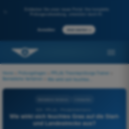
Entdecken Sie unser neues Portal: Ihre komplette
✨
Prüfungsvorbereitung, unterstützt durch KI.
→
Anmelden
Jetzt starten
Home
>
Prüfungsfragen
>
PPL(A) Theorieprüfungs-Trainer
>
Betriebliche Verfahren
>
Wie wirkt sich feuchtes Gras auf die Start- und Landestrecke aus?
Betriebliche Verfahren
4 Antworten
529 - PPL(A) - Privatpilotenlizenz -
Wie wirkt sich feuchtes Gras auf die Start-
und Landestrecke aus?