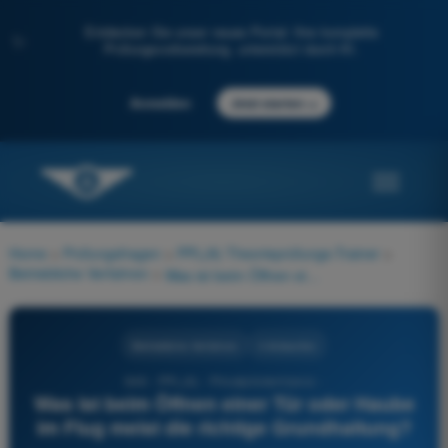
Entdecken Sie unser neues Portal: Ihre komplette
✨
Prüfungsvorbereitung, unterstützt durch KI.
→
Anmelden
Jetzt starten
Home
>
Prüfungsfragen
>
PPL(A) Theorieprüfungs-Trainer
>
Betriebliche Verfahren
>
Was ist beim Öffnen einer Tür oder Haube im Flug meist die richtige Grundhaltung?
Betriebliche Verfahren
4 Antworten
646 - PPL(A) - Privatpilotenlizenz -
Was ist beim Öffnen einer Tür oder Haube
im Flug meist die richtige Grundhaltung?