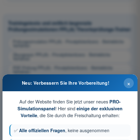
Trainingstests und zeitlich begrenzte
Prüfungssimulationen PPL(A) Theorieprüfungs-Trainer
Prüfungssimulation PPL(A) - Privatpilotenlizenz - Betriebliche
Verfahren
Übungsquiz PPL(A) - Privatpilotenlizenz - Betriebliche
Verfahren
PDF-Prüfung PPL(A) - Privatpilotenlizenz - Betriebliche
Verfahren
×
Neu: Verbessern Sie Ihre Vorbereitung!
Auf der Website finden Sie jetzt unser neues
PRO-
! Hier sind
Simulationspanel
einige der exklusiven
, die Sie durch die Freischaltung erhalten:
Vorteile
✅
Alle offiziellen Fragen
, keine ausgenommen