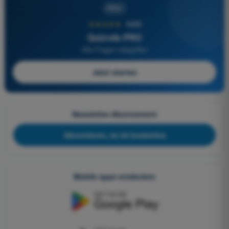
PRO
★★★★★
4,6/5
Quizvds PRO
Alle Fragen inbegriffen
Jetzt starten
Newsletter-Abonnement
Abonnieren, es ist kostenlos
Mobile apps entdecken