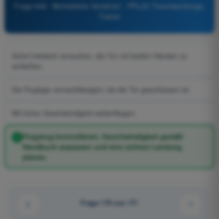
Frage 646 - Betriebliche Verfahren - PPL(A) Theorieprüfungs-
Trainer
Sofort hektisch versuchen, die Tür mit beiden Händen zu
schließen.
Die Fluglage vernachlässigen, bis die Tür geschlossen ist.
Mit hoher Geschwindigkeit weiterfliegen.
Flugzeug kontrollieren, Geschwindigkeit gemäß
Handbuch anpassen und eine sichere Landung
planen.
Frage 170 von 171