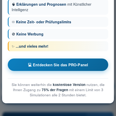
🧠
Erklärungen und Prognosen
mit Künstlicher
Intelligenz
♾️
Keine Zeit- oder Prüfungslimits
🚫
Keine Werbung
✨
...und vieles mehr!
💻 Entdecken Sie das PRO-Panel
Sie können weiterhin die
kostenlose Version
nutzen, die
Betriebliche Verfahren
Ausbildung!
Ihnen Zugang zu
75% der Fragen
mit einem Limit von 3
Simulationen alle 2 Stunden bietet.
Erläuterung der Frage
🔒
PRO