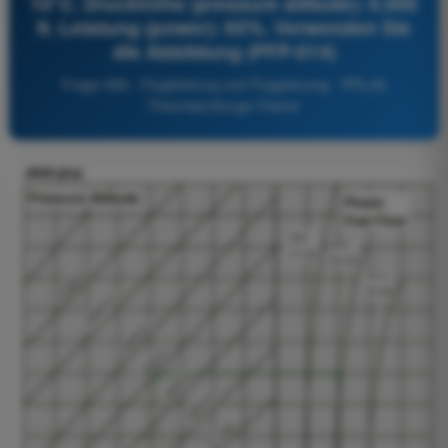
10°C. Druckhöhe (pressure altitude): 6.000
ft. Leistung (power): 65%. Verwenden Sie
die Abbildung (PFP-014)
Frage 599 - Flugleistung und Flugplanung - PPL(A)
Theorieprüfungs-Trainer