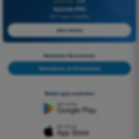
★★★★★
4,6/5
Quizvds PRO
Alle Fragen inbegriffen
Jetzt starten
Newsletter-Abonnement
Abonnieren, es ist kostenlos
Mobile apps entdecken