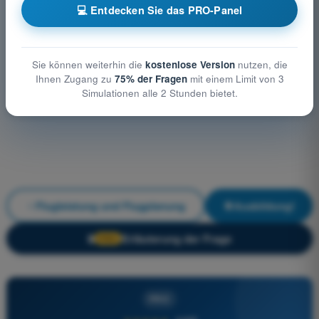
💻 Entdecken Sie das PRO-Panel
Sie können weiterhin die
kostenlose Version
nutzen, die
Ihnen Zugang zu
75% der Fragen
mit einem Limit von 3
Simulationen alle 2 Stunden bietet.
Flugleistung und Flugplanung
Ausbildung!
Erläuterung der Frage
🔒
PRO
PRO