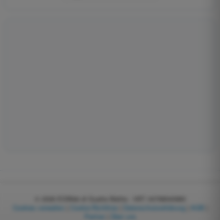
© 2026
EGWeb di Guatta Mattia - VAT: 04768540983
Cookies verwalten
|
Cookie-Richtlinie
|
Datenschutzerklärung
|
AGB
|
Partner
|
Über uns