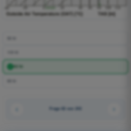
96 kt
100 kt
92 kt
88 kt
Frage 62 von 242