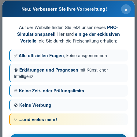
×
Trainingstests und zeitlich begrenzte
Neu: Verbessern Sie Ihre Vorbereitung!
Prüfungssimulationen PPL(A) Theorieprüfungs-Trainer
Auf der Website finden Sie jetzt unser neues
Prüfungssimulation PPL(A) - Privatpilotenlizenz - Flugleistung
PRO-
und Flugplanung
! Hier sind
Simulationspanel
einige der exklusiven
Übungsquiz PPL(A) - Privatpilotenlizenz - Flugleistung und
, die Sie durch die Freischaltung erhalten:
Vorteile
Flugplanung
PDF-Prüfung PPL(A) - Privatpilotenlizenz - Flugleistung und
✅
Alle offiziellen Fragen
, keine ausgenommen
Flugplanung
🧠
Erklärungen und Prognosen
mit Künstlicher
Intelligenz
♾️
Keine Zeit- oder Prüfungslimits
🚫
Keine Werbung
✨
...und vieles mehr!