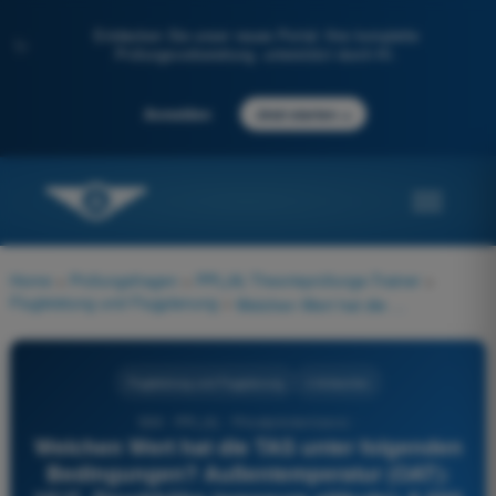
Entdecken Sie unser neues Portal: Ihre komplette
✨
Prüfungsvorbereitung, unterstützt durch KI.
→
Anmelden
Jetzt starten
Home
>
Prüfungsfragen
>
PPL(A) Theorieprüfungs-Trainer
>
Flugleistung und Flugplanung
>
Welchen Wert hat die TAS unter folgenden Bedingungen? Außentemperatur (OAT): 10°C. Druckhöhe (pressure altitude): 6.000 ft. Leistung (power): 65%. Verwenden Sie die Abbildung (PFP-014)
Flugleistung und Flugplanung
4 Antworten
599 - PPL(A) - Privatpilotenlizenz -
Welchen Wert hat die TAS unter folgenden
Bedingungen? Außentemperatur (OAT):