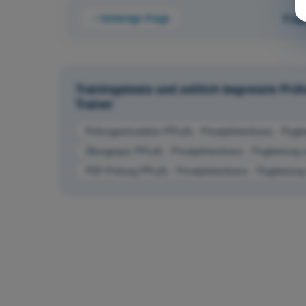
Vorherige Frage
Frag
Trainingstests und zeitlich begrenzte Pr
Trainer
Prüfungssimulation PPL(A) - Privatpilotenlizenz - Flugl
Übungsquiz PPL(A) - Privatpilotenlizenz - Flugleistung
PDF-Prüfung PPL(A) - Privatpilotenlizenz - Flugleistun