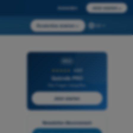
Anmelden
Jetzt starten
→
Kostenlos starten
→
DE
PRO
★★★★★
4,6/5
Quizvds PRO
Alle Fragen inbegriffen
Jetzt starten
Newsletter-Abonnement