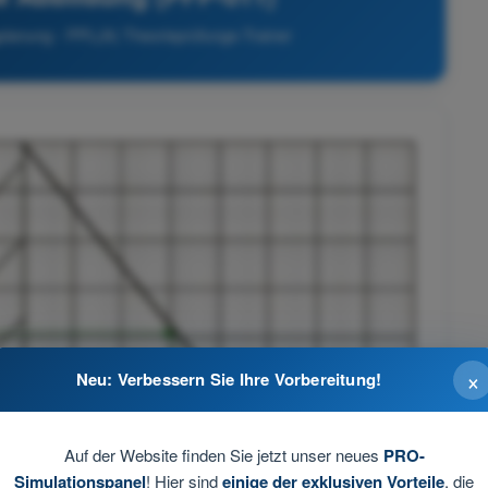
gplanung - PPL(A) Theorieprüfungs-Trainer
×
Neu: Verbessern Sie Ihre Vorbereitung!
Auf der Website finden Sie jetzt unser neues
PRO-
Simulationspanel
! Hier sind
einige der exklusiven Vorteile
, die