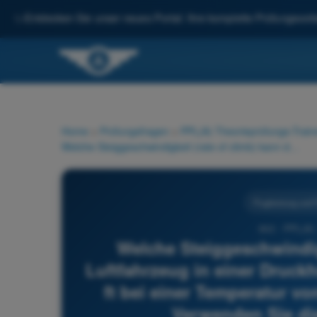
✨
Entdecken Sie unser neues Portal: Ihre komplette Prüfungsvorbe
Home
>
Prüfungsfragen
>
PPL(A) Theorieprüfungs-Train
Welche Steiggeschwindigkeit (rate of climb) kann das Luftfahrzeug in einer Druckhöhe (pressure altitude) von 6.500 ft bei einer Temperatur von 0°C maximal noch erreichen? Verwenden Sie die Abbildung (PFP-011)
Flugleistung und 
602 - PPL(A) 
Welche Steiggeschwindig
Luftfahrzeug in einer Druckh
ft bei einer Temperatur v
Verwenden Sie di