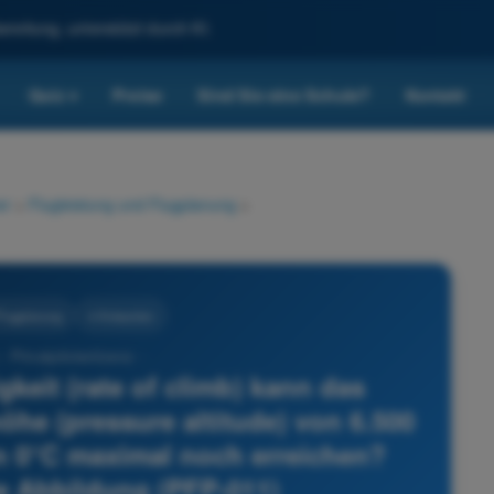
reitung, unterstützt durch KI.
Quiz
Preise
Sind Sie eine Schule?
Kontakt
▾
er
>
Flugleistung und Flugplanung
>
Flugplanung
4 Antworten
- Privatpilotenlizenz -
keit (rate of climb) kann das
öhe (pressure altitude) von 6.500
on 0°C maximal noch erreichen?
e Abbildung (PFP-011)