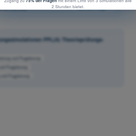
Zugang zu
75% der Fragen
mit einem Limit von 3 Simulationen alle
2 Stunden bietet.
e 65 von 242
Nächste Frage
üfungssimulationen PPL(A) Theorieprüfungs-
eistung und Flugplanung
 und Flugplanung
g und Flugplanung