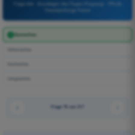
Frage 450 - Grundlagen des Fluges (Flugzeug) - PPL(A)
Theorieprüfungs-Trainer
Querachse.
Höhenachse.
Hochachse.
Längsachse.
Frage 76 von 217