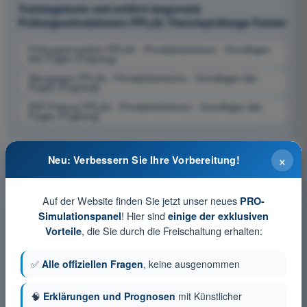
Trainingstests und zeitlich begrenzte
Prüfungssimulationen PPL(A) Theorieprüfungs-Trainer
Prüfungssimulation PPL(A) - Privatpilotenlizenz - Grundlagen
des Fluges (Flugzeug)
Übungsquiz PPL(A) - Privatpilotenlizenz - Grundlagen des
Fluges (Flugzeug)
PDF-Prüfung PPL(A) - Privatpilotenlizenz - Grundlagen des
Fluges (Flugzeug)
×
Neu: Verbessern Sie Ihre Vorbereitung!
Auf der Website finden Sie jetzt unser neues
PRO-
! Hier sind
Simulationspanel
einige der exklusiven
, die Sie durch die Freischaltung erhalten:
Vorteile
✅
Alle offiziellen Fragen
, keine ausgenommen
🧠
Erklärungen und Prognosen
mit Künstlicher