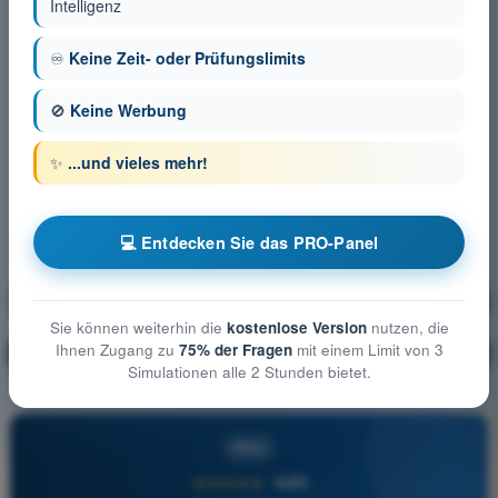
Intelligenz
♾️
Keine Zeit- oder Prüfungslimits
🚫
Keine Werbung
✨
...und vieles mehr!
💻 Entdecken Sie das PRO-Panel
Grundlagen des Fluges (Flugzeug)
Ausbildung!
Sie können weiterhin die
kostenlose Version
nutzen, die
Ihnen Zugang zu
75% der Fragen
mit einem Limit von 3
Erläuterung der Frage
🔒
PRO
Simulationen alle 2 Stunden bietet.
PRO
★★★★★
4,6/5