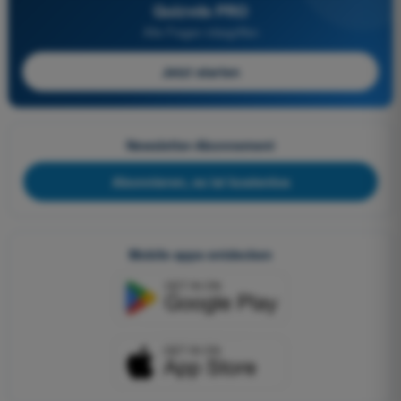
Quizvds PRO
Alle Fragen inbegriffen
Jetzt starten
Newsletter-Abonnement
Abonnieren, es ist kostenlos
Mobile apps entdecken