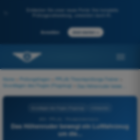
Entdecken Sie unser neues Portal: Ihre komplette
✨
Prüfungsvorbereitung, unterstützt durch KI.
→
Anmelden
Jetzt starten
Home
>
Prüfungsfragen
>
PPL(A) Theorieprüfungs-Trainer
>
Grundlagen des Fluges (Flugzeug)
>
Das Höhenruder bewegt ein Luftfahrzeug um die...
Grundlagen des Fluges (Flugzeug)
4 Antworten
450 - PPL(A) - Privatpilotenlizenz -
Das Höhenruder bewegt ein Luftfahrzeug
um die...