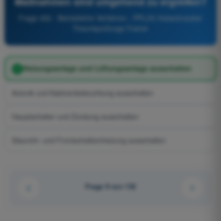
Maßnahmen sind umgehend zu ergreifen?
Frage 452 - Betriebliche Verfahren - PPL(H) Hubschrauber
Theorieprüfungs-Trainer
Heizungsanlage und Lüftungsanlage ausschalten
Avionik und Kabinenbeleuchtung ausschalten
Hauptschalter und Zündung ausschalten
Staurohr- und Frontscheibenheizung ausschalten
Frage 9 von 132