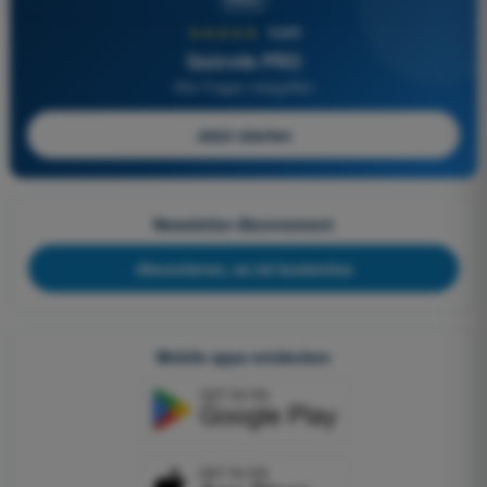
★★★★★
4,6/5
Quizvds PRO
Alle Fragen inbegriffen
Jetzt starten
Newsletter-Abonnement
Abonnieren, es ist kostenlos
Mobile apps entdecken