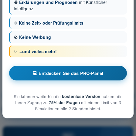
🧠
Erklärungen und Prognosen
mit Künstlicher
Intelligenz
♾️
Keine Zeit- oder Prüfungslimits
🚫
Keine Werbung
✨
...und vieles mehr!
💻 Entdecken Sie das PRO-Panel
Betriebliche Verfahren
Ausbildung!
Sie können weiterhin die
kostenlose Version
nutzen, die
Ihnen Zugang zu
75% der Fragen
mit einem Limit von 3
Simulationen alle 2 Stunden bietet.
Erläuterung der Frage
🔒
PRO
PRO