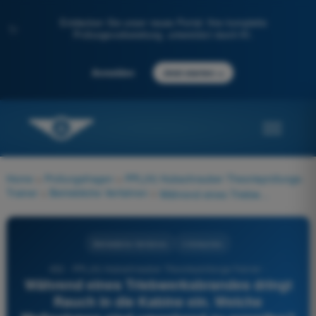
Entdecken Sie unser neues Portal: Ihre komplette
✨
Prüfungsvorbereitung, unterstützt durch KI.
→
Anmelden
Jetzt starten
Home
>
Prüfungsfragen
>
PPL(H) Hubschrauber Theorieprüfungs-
Trainer
>
Betriebliche Verfahren
>
Während eines Triebwerksbrandes dringt Rauch in die Kabine ein. Welche Maßnahmen sind umgehend zu ergreifen?
Betriebliche Verfahren
4 Antworten
452 - PPL(H) Hubschrauber Theorieprüfungs-Trainer -
Während eines Triebwerksbrandes dringt
Rauch in die Kabine ein. Welche