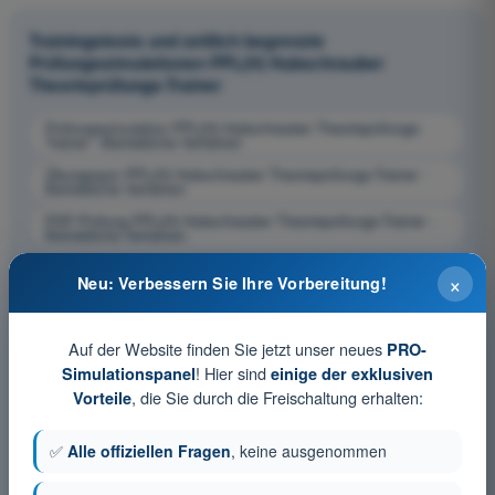
Trainingstests und zeitlich begrenzte
Prüfungssimulationen PPL(H) Hubschrauber
Theorieprüfungs-Trainer
Prüfungssimulation PPL(H) Hubschrauber Theorieprüfungs-
Trainer - Betriebliche Verfahren
Übungsquiz PPL(H) Hubschrauber Theorieprüfungs-Trainer -
Betriebliche Verfahren
PDF-Prüfung PPL(H) Hubschrauber Theorieprüfungs-Trainer -
Betriebliche Verfahren
×
Neu: Verbessern Sie Ihre Vorbereitung!
Auf der Website finden Sie jetzt unser neues
PRO-
! Hier sind
Simulationspanel
einige der exklusiven
, die Sie durch die Freischaltung erhalten:
Vorteile
✅
Alle offiziellen Fragen
, keine ausgenommen