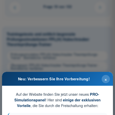
Frage 19 von 132
Trainingstests und zeitlich begrenzte
Prüfungssimulationen PPL(H) Hubschrauber
Theorieprüfungs-Trainer
Prüfungssimulation PPL(H) Hubschrauber Theorieprüfungs-
Trainer - Betriebliche Verfahren
Übungsquiz PPL(H) Hubschrauber Theorieprüfungs-Trainer -
Betriebliche Verfahren
PDF-Prüfung PPL(H) Hubschrauber Theorieprüfungs-Trainer -
×
Neu: Verbessern Sie Ihre Vorbereitung!
Betriebliche Verfahren
Auf der Website finden Sie jetzt unser neues
PRO-
! Hier sind
Simulationspanel
einige der exklusiven
, die Sie durch die Freischaltung erhalten:
Vorteile