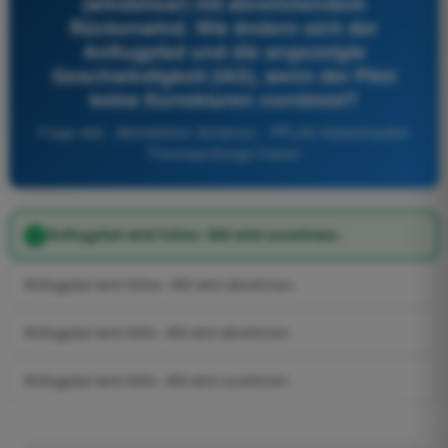
(windshear) mit abnehmendem
Rückenwind. Wie ändern sich der
Anflugpfad und die angezeigte
Geschwindigkeit (IAS), wenn der Pilot
keine Korrekturen vornimmt?
Frage 462 - Betriebliche Verfahren - PPL(H) Hubschrauber
Theorieprüfungs-Trainer
Anflugpfad wird höher. IAS wird zunehmen.
Anflugpfad wird höher. IAS wird abnehmen.
Anflugpfad wird tiefer. IAS wird abnehmen.
Anflugpfad wird tiefer. IAS wird zunehmen.