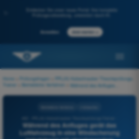
Entdecken Sie unser neues Portal: Ihre komplette
✨
Prüfungsvorbereitung, unterstützt durch KI.
→
Anmelden
Jetzt starten
Home
>
Prüfungsfragen
>
PPL(H) Hubschrauber Theorieprüfungs-
Trainer
>
Betriebliche Verfahren
>
Während des Anfluges gerät das Luftfahrzeug in eine Windscherung (windshear) mit abnehmendem Rückenwind. Wie ändern sich der Anflugpfad und die angezeigte Geschwindigkeit (IAS), wenn der Pilot keine Korrekturen vornimmt?
Betriebliche Verfahren
4 Antworten
462 - PPL(H) Hubschrauber Theorieprüfungs-Trainer -
Während des Anfluges gerät das
Luftfahrzeug in eine Windscherung