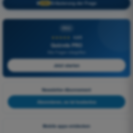
Erläuterung der Frage
🔒
PRO
PRO
★★★★★
4,6/5
Quizvds PRO
Alle Fragen inbegriffen
Jetzt starten
Newsletter-Abonnement
Abonnieren, es ist kostenlos
Mobile apps entdecken