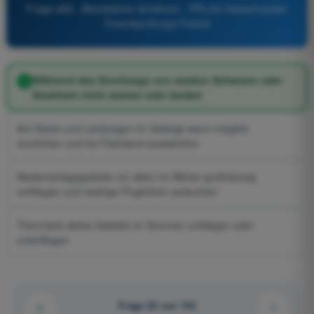
Frage 465 - Betriebliche Verfahren - PPL(H) Hubschrauber
Theorieprüfungs-Trainer
Während des Durchzugs von starken Schauern oder
Gewittern nicht starten oder landen
Auf Starts und Landungen im Gebirge wenn möglich
verzichten und ins Flachland ausweichen
Niederschlagsgebiete vor allem im Winter großräumig
umfliegen und niedrige Flughöhen aufsuchen
Thermisch aktive Gebiete im Sommer umfliegen oder
unterfliegen
Frage 22 von 132