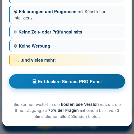
🧠
Erklärungen und Prognosen
mit Künstlicher
Intelligenz
♾️
Keine Zeit- oder Prüfungslimits
🚫
Keine Werbung
✨
...und vieles mehr!
💻 Entdecken Sie das PRO-Panel
Sie können weiterhin die
kostenlose Version
nutzen, die
Ihnen Zugang zu
75% der Fragen
mit einem Limit von 3
Betriebliche Verfahren
Ausbildung!
Simulationen alle 2 Stunden bietet.
Erläuterung der Frage
🔒
PRO