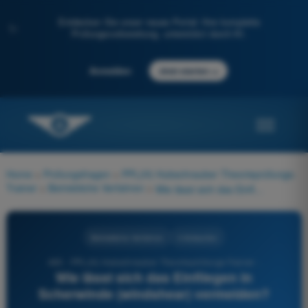
Entdecken Sie unser neues Portal: Ihre komplette
✨
Prüfungsvorbereitung, unterstützt durch KI.
→
Anmelden
Jetzt starten
Home
>
Prüfungsfragen
>
PPL(H) Hubschrauber Theorieprüfungs-
Trainer
>
Betriebliche Verfahren
>
Wie lässt sich das Einfliegen in Scherwinde (windshear) vermeiden?
Betriebliche Verfahren
4 Antworten
465 - PPL(H) Hubschrauber Theorieprüfungs-Trainer -
Wie lässt sich das Einfliegen in
Scherwinde (windshear) vermeiden?