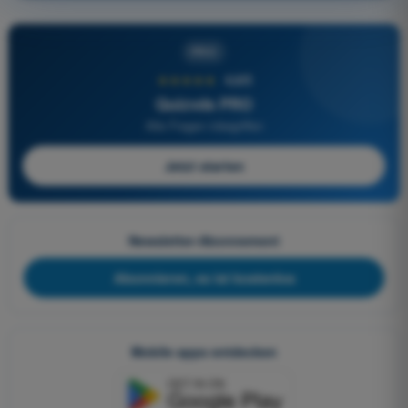
PRO
★★★★★
4,6/5
Quizvds PRO
Alle Fragen inbegriffen
Jetzt starten
Newsletter-Abonnement
Abonnieren, es ist kostenlos
Mobile apps entdecken