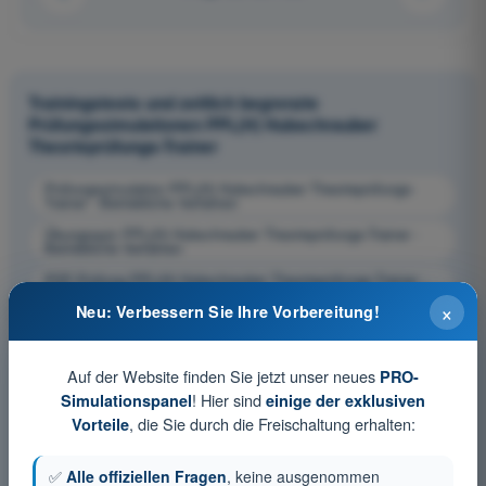
Trainingstests und zeitlich begrenzte
Prüfungssimulationen PPL(H) Hubschrauber
Theorieprüfungs-Trainer
Prüfungssimulation PPL(H) Hubschrauber Theorieprüfungs-
Trainer - Betriebliche Verfahren
Übungsquiz PPL(H) Hubschrauber Theorieprüfungs-Trainer -
Betriebliche Verfahren
PDF-Prüfung PPL(H) Hubschrauber Theorieprüfungs-Trainer -
Betriebliche Verfahren
×
Neu: Verbessern Sie Ihre Vorbereitung!
Auf der Website finden Sie jetzt unser neues
PRO-
! Hier sind
Simulationspanel
einige der exklusiven
, die Sie durch die Freischaltung erhalten:
Vorteile
✅
Alle offiziellen Fragen
, keine ausgenommen