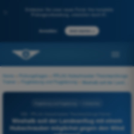
Entdecken Sie unser neues Portal: Ihre komplette
✨
Prüfungsvorbereitung, unterstützt durch KI.
→
Anmelden
Jetzt starten
Home
>
Prüfungsfragen
>
PPL(H) Hubschrauber Theorieprüfungs-
Trainer
>
Flugleistung und Flugplanung
>
Weshalb soll der Landeanflug mit einem Hubschrauber möglichst gegen den Wind erfolgen?
Flugleistung und Flugplanung
4 Antworten
558 - PPL(H) Hubschrauber Theorieprüfungs-Trainer -
Weshalb soll der Landeanflug mit einem
Hubschrauber möglichst gegen den Wind