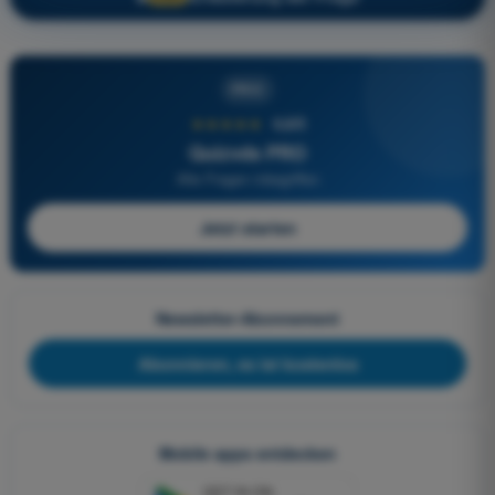
PRO
★★★★★
4,6/5
Quizvds PRO
Alle Fragen inbegriffen
Jetzt starten
Newsletter-Abonnement
Abonnieren, es ist kostenlos
Mobile apps entdecken