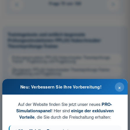
Frage 75 von 168
Trainingstests und zeitlich begrenzte
Prüfungssimulationen PPL(H) Hubschrauber
Theorieprüfungs-Trainer
Prüfungssimulation PPL(H) Hubschrauber Theorieprüfungs-
Trainer - Flugleistung und Flugplanung
Übungsquiz PPL(H) Hubschrauber Theorieprüfungs-Trainer -
Flugleistung und Flugplanung
PDF-Prüfung PPL(H) Hubschrauber Theorieprüfungs-Trainer -
Flugleistung und Flugplanung
×
Neu: Verbessern Sie Ihre Vorbereitung!
Auf der Website finden Sie jetzt unser neues
PRO-
! Hier sind
Simulationspanel
einige der exklusiven
, die Sie durch die Freischaltung erhalten:
Vorteile