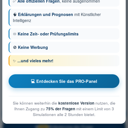
✅
Alle offiziellen Fragen
, keine ausgenommen
🧠
Erklärungen und Prognosen
mit Künstlicher
Intelligenz
♾️
Keine Zeit- oder Prüfungslimits
🚫
Keine Werbung
✨
...und vieles mehr!
💻 Entdecken Sie das PRO-Panel
Sie können weiterhin die
kostenlose Version
nutzen, die
Ihnen Zugang zu
75% der Fragen
mit einem Limit von 3
Flugleistung und Flugplanung
Ausbildung!
Simulationen alle 2 Stunden bietet.
Erläuterung der Frage
🔒
PRO