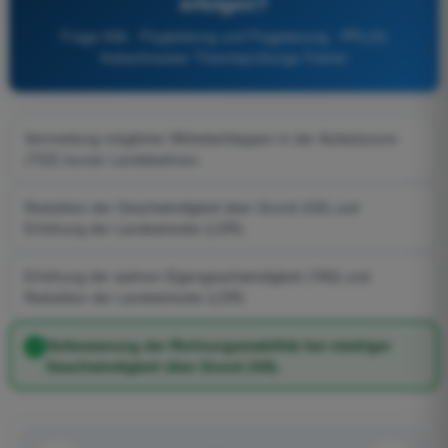
erfolgen?
Frage 558 - Flugleistung und Flugplanung - PPL(H)
Hubschrauber Theorieprüfungs-Trainer
Vermeidung möglicher Wirbelschleppen in der Aufsetzzone
(TDZ) kurzer Landebahnen.
Reduktion der Geschwindigkeit über Grund (GS) und
Erhöhung der Landestrecke (LDR).
Erhöhung der wahren Eigengeschwindigkeit (TAS) und
Reduktion der Landestrecke (LDR)
Verbesserung der Richtungsstabilität bei niedriger
Geschwindigkeit über Grund (GS).