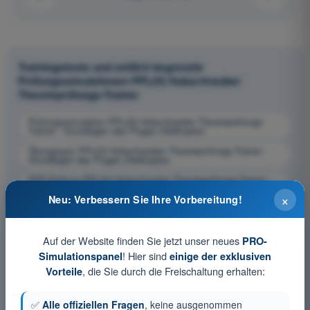
Trainingstests und zeitlich begrenzte
Prüfungssimulationen PPL(H) Hubschrauber
Theorieprüfungs-Trainer
Prüfungssimulation PPL(H) Hubschrauber Theorieprüfungs-
Trainer - Grundlagen des Fluges (Helikopter)
Übungsquiz PPL(H) Hubschrauber Theorieprüfungs-Trainer -
Grundlagen des Fluges (Helikopter)
PDF-Prüfung PPL(H) Hubschrauber Theorieprüfungs-Trainer -
Grundlagen des Fluges (Helikopter)
×
Neu: Verbessern Sie Ihre Vorbereitung!
Auf der Website finden Sie jetzt unser neues
PRO-
! Hier sind
Simulationspanel
einige der exklusiven
, die Sie durch die Freischaltung erhalten:
Vorteile
✅
Alle offiziellen Fragen
, keine ausgenommen