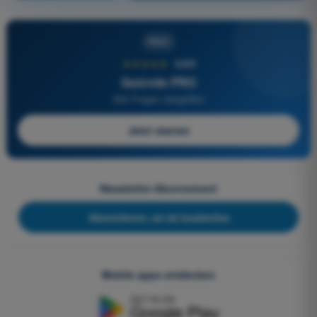
PRO
★★★★★
4,6/5
Quizvds PRO
Alle Fragen inbegriffen
Jetzt starten
Newsletter-Abonnement
Abonnieren, es ist kostenlos
Mobile apps entdecken