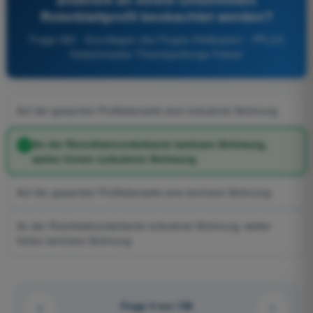
Rotorblattprofil beobachtet werden?
Frage 380 - Grundlagen des Fluges (Helikopter) - PPL(H)
Hubschrauber Theorieprüfungs-Trainer
Auf der gesamten Profiloberseite eine turbulente Strömung
An der Rotorblattvorderkante laminare Strömung,
weiter hinten turbulente Strömung
Auf der gesamten Profiloberseite eine laminare Strömung
An der Rotorblattvorderkante turbulente Strömung, weiter
hinten laminare Strömung
Frage 4 von 158