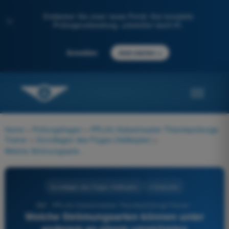
Entdecken Sie unser neues Portal: Ihre komplette
✨
Prüfungsvorbereitung, unterstützt durch KI.
→
Anmelden
Jetzt starten
Home
>
Prüfungsfragen
>
PPL(H) Hubschrauber Theorieprüfungs-
Trainer
>
Grundlagen des Fluges (Helikopter)
>
Welche Strömungsarten können unter anderem an einem umströmten Rotorblattprofil beobachtet werden?
Grundlagen des Fluges (Helikopter)
4 Antworten
380 - PPL(H) Hubschrauber Theorieprüfungs-Trainer -
Welche Strömungsarten können unter
anderem an einem umströmten