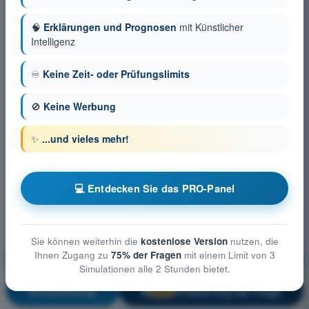
🧠
Erklärungen und Prognosen
mit Künstlicher
Intelligenz
♾️
Keine Zeit- oder Prüfungslimits
🚫
Keine Werbung
✨
...und vieles mehr!
💻 Entdecken Sie das PRO-Panel
Sie können weiterhin die
kostenlose Version
nutzen, die
Ihnen Zugang zu
75% der Fragen
mit einem Limit von 3
Grundlagen des Fluges (Helikopter)
Simulationen alle 2 Stunden bietet.
Ausbildung!
Erläuterung der Frage
🔒
PRO