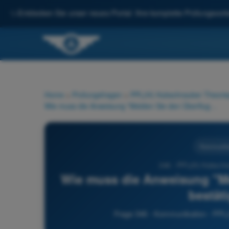
✨
Entdecken Sie unser neues Portal: Ihre komplette Prüfungsvorbe
Home
>
Prüfungsfragen
>
PPL(H) Hubschrauber Theorie
Wie muss die Anweisung "Melden Sie den Überflug von PAH" bestätigt werden?
Kommunika
346 - PPL(H) Hubschra
Wie muss die Anweisung "Me
bestät
Frage 346 - Kommunikation - PPL(