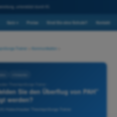
reitung, unterstützt durch KI.
Quiz
Preise
Sind Sie eine Schule?
Kontakt
▾
prüfungs-Trainer
>
Kommunikation
>
tion
4 Antworten
uber Theorieprüfungs-Trainer -
lden Sie den Überflug von PAH"
igt werden?
H) Hubschrauber Theorieprüfungs-Trainer