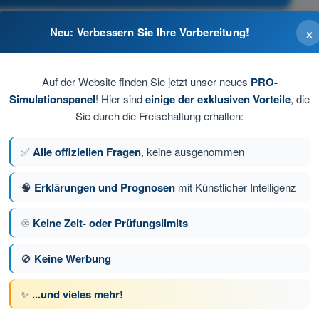
×
Neu: Verbessern Sie Ihre Vorbereitung!
Auf der Website finden Sie jetzt unser neues
PRO-
Simulationspanel
! Hier sind
einige der exklusiven Vorteile
, die
Sie durch die Freischaltung erhalten:
✅
Alle offiziellen Fragen
, keine ausgenommen
🧠
Erklärungen und Prognosen
mit Künstlicher Intelligenz
♾️
Keine Zeit- oder Prüfungslimits
e 57 von 170
Nächste Frage
🚫
Keine Werbung
✨
...und vieles mehr!
üfungssimulationen PPL(H) Hubschrauber