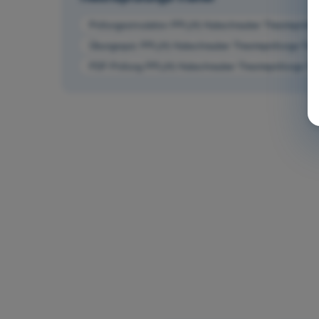
Prüfungssimulation PPL(H) Hubschrauber Theorieprüfun
Übungsquiz PPL(H) Hubschrauber Theorieprüfungs-Trai
PDF-Prüfung PPL(H) Hubschrauber Theorieprüfungs-Tra