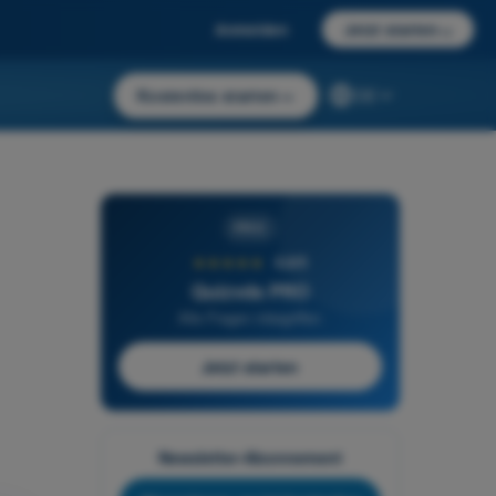
Anmelden
Jetzt starten
→
Kostenlos starten
→
DE
PRO
★★★★★
4,6/5
Quizvds PRO
Alle Fragen inbegriffen
Jetzt starten
Newsletter-Abonnement