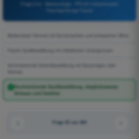
Frage 212 - Meteorologie - PPL(H) Hubschrauber
Theorieprüfungs-Trainer
Wolkenloser Himmel mit Sonnenschein und schwachem Wind
Flache Quellbewölkung mit mittelhohen Untergrenzen
Hochreichende Schichtbewölkung mit Dauerregen oder
Schnee
Hochreichende Quellbewölkung, möglicherweise
Schauer und Gewitter
Frage 53 von 290