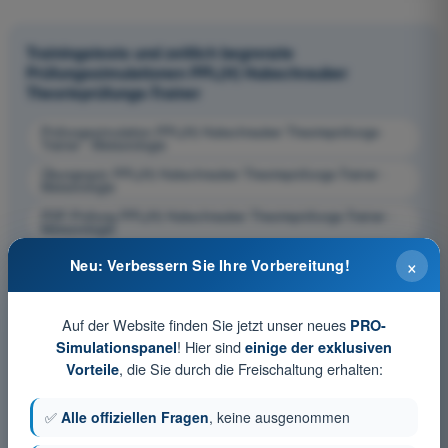
Trainingstests und zeitlich begrenzte
Prüfungssimulationen PPL(H) Hubschrauber
Theorieprüfungs-Trainer
Prüfungssimulation PPL(H) Hubschrauber Theorieprüfungs-
Trainer - Meteorologie
Übungsquiz PPL(H) Hubschrauber Theorieprüfungs-Trainer -
Meteorologie
PDF-Prüfung PPL(H) Hubschrauber Theorieprüfungs-Trainer -
Meteorologie
×
Neu: Verbessern Sie Ihre Vorbereitung!
Auf der Website finden Sie jetzt unser neues
PRO-
! Hier sind
Simulationspanel
einige der exklusiven
, die Sie durch die Freischaltung erhalten:
Vorteile
✅
Alle offiziellen Fragen
, keine ausgenommen