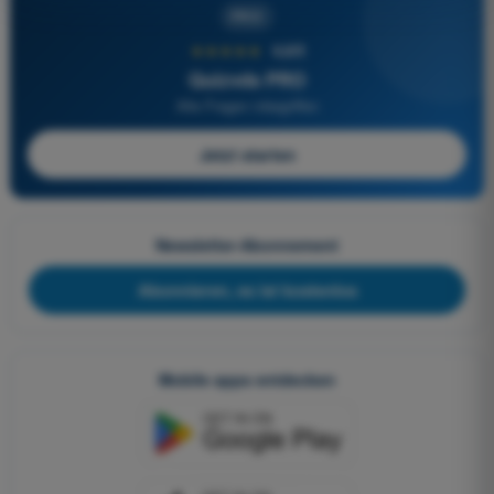
PRO
★★★★★
4,6/5
Quizvds PRO
Alle Fragen inbegriffen
Jetzt starten
Newsletter-Abonnement
Abonnieren, es ist kostenlos
Mobile apps entdecken