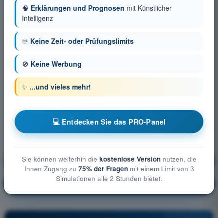
🧠
Erklärungen und Prognosen
mit Künstlicher
Intelligenz
♾️
Keine Zeit- oder Prüfungslimits
🚫
Keine Werbung
✨
...und vieles mehr!
💻 Entdecken Sie das PRO-Panel
Sie können weiterhin die
kostenlose Version
nutzen, die
Meteorologie
Ausbildung!
Ihnen Zugang zu
75% der Fragen
mit einem Limit von 3
Simulationen alle 2 Stunden bietet.
Erläuterung der Frage
🔒
PRO