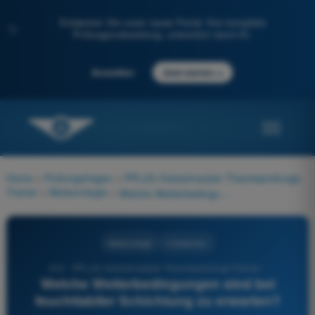
Entdecken Sie unser neues Portal: Ihre komplette
✨
Prüfungsvorbereitung, unterstützt durch KI.
→
Anmelden
Jetzt starten
Home
>
Prüfungsfragen
>
PPL(H) Hubschrauber Theorieprüfungs-
Trainer
>
Meteorologie
>
Welche Wetterbedingungen sind bei feuchtlabiler Schichtung zu erwarten?
Meteorologie
4 Antworten
212 - PPL(H) Hubschrauber Theorieprüfungs-Trainer -
Welche Wetterbedingungen sind bei
feuchtlabiler Schichtung zu erwarten?