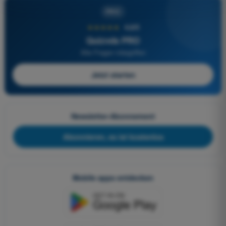
PRO
★★★★★
4,6/5
Quizvds PRO
Alle Fragen inbegriffen
Jetzt starten
Newsletter-Abonnement
Abonnieren, es ist kostenlos
Mobile apps entdecken