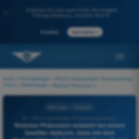
Entdecken Sie unser neues Portal: Ihre komplette
✨
Prüfungsvorbereitung, unterstützt durch KI.
→
Anmelden
Jetzt starten
Home
>
Prüfungsfragen
>
PPL(H) Hubschrauber Theorieprüfungs-
Trainer
>
Meteorologie
>
Welches Phänomen entsteht bei einem Gewitter dadurch, dass mit dem Niederschlag ein Schwall kalter Luft aus der Wolke herausstürzt?
Meteorologie
4 Antworten
267 - PPL(H) Hubschrauber Theorieprüfungs-Trainer -
Welches Phänomen entsteht bei einem
Gewitter dadurch, dass mit dem