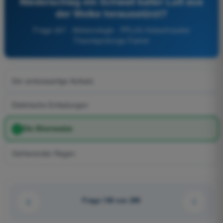
Niederschlag ein Schwall kalter Luft aus
der Wolke herausstürzt?
Frage 267 - Meteorologie - PPL(H) Hubschrauber
Theorieprüfungs-Trainer
Der ambossartige Aufsatz
Elektrische Entladungen
Die Böenwalze
Gefrierender Regen
Frage 108 von 290