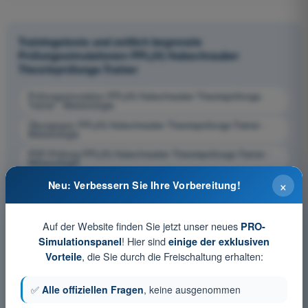
Trainingstests und zeitlich begrenzte
Prüfungssimulationen PPL(H) Hubschrauber
Theorieprüfungs-Trainer
Prüfungssimulation PPL(H) Hubschrauber Theorieprüfungs-
Trainer - Meteorologie
Übungsquiz PPL(H) Hubschrauber Theorieprüfungs-Trainer -
Meteorologie
PDF-Prüfung PPL(H) Hubschrauber Theorieprüfungs-Trainer -
Meteorologie
×
Neu: Verbessern Sie Ihre Vorbereitung!
Auf der Website finden Sie jetzt unser neues
PRO-
! Hier sind
Simulationspanel
einige der exklusiven
, die Sie durch die Freischaltung erhalten:
Vorteile
✅
Alle offiziellen Fragen
, keine ausgenommen