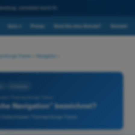
reitung, unterstützt durch KI.
Quiz
Preise
Sind Sie eine Schule?
Kontakt
▾
prüfungs-Trainer
>
Navigation
>
on
4 Antworten
uber Theorieprüfungs-Trainer -
sche Navigation" bezeichnet?
) Hubschrauber Theorieprüfungs-Trainer