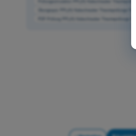
Prüfungssimulation PPL(H) Hubschrauber Theorieprüfung
Übungsquiz PPL(H) Hubschrauber Theorieprüfungs-Train
PDF-Prüfung PPL(H) Hubschrauber Theorieprüfungs-Trai