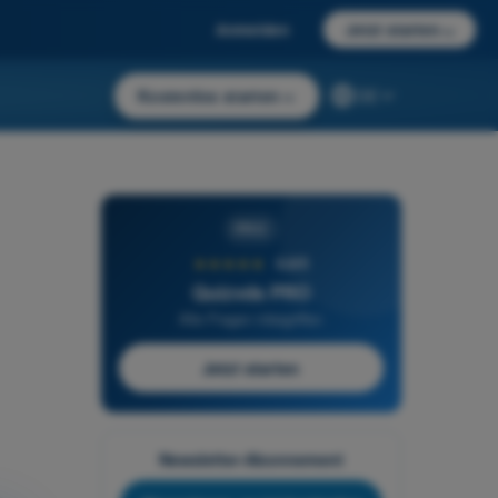
Anmelden
Jetzt starten
→
Kostenlos starten
→
DE
PRO
★★★★★
4,6/5
Quizvds PRO
Alle Fragen inbegriffen
Jetzt starten
Newsletter-Abonnement