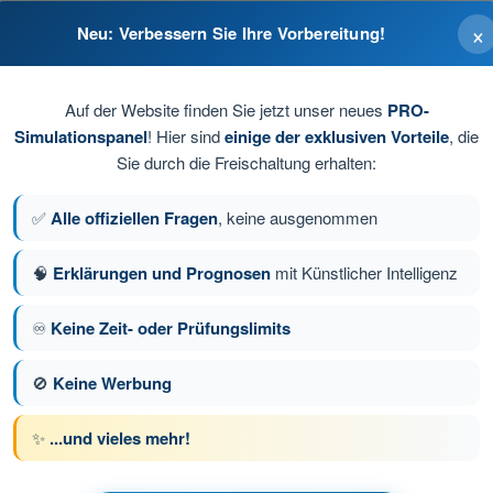
×
Neu: Verbessern Sie Ihre Vorbereitung!
chtflug
tflug
Auf der Website finden Sie jetzt unser neues
PRO-
Simulationspanel
! Hier sind
einige der exklusiven Vorteile
, die
Sie durch die Freischaltung erhalten:
✅
Alle offiziellen Fragen
, keine ausgenommen
🧠
Erklärungen und Prognosen
mit Künstlicher Intelligenz
e 132 von 231
Nächste Frage
♾️
Keine Zeit- oder Prüfungslimits
🚫
Keine Werbung
üfungssimulationen PPL(H) Hubschrauber
✨
...und vieles mehr!