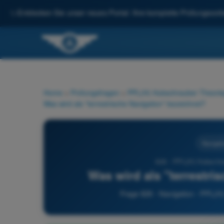
✨
Entdecken Sie unser neues Portal: Ihre komplette Prüfungsvorbe
Home
>
Prüfungsfragen
>
PPL(H) Hubschrauber Theorie
Was wird als "terrestrische Navigation" bezeichnet?
Navigati
826 - PPL(H) Hubschra
Was wird als "terrestri
Frage 826 - Navigation - PPL(H