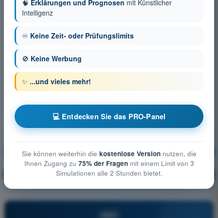
🧠
Erklärungen und Prognosen
mit Künstlicher
Intelligenz
♾️
Keine Zeit- oder Prüfungslimits
🚫
Keine Werbung
✨
...und vieles mehr!
💻 Entdecken Sie das PRO-Panel
Betriebliche Verfahren
Ausbildung!
Sie können weiterhin die
kostenlose Version
nutzen, die
Ihnen Zugang zu
75% der Fragen
mit einem Limit von 3
Simulationen alle 2 Stunden bietet.
Erläuterung der Frage
🔒
PRO
PRO