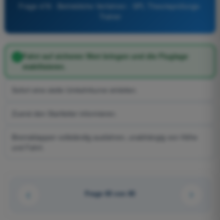
Frage 478 - Betriebliche Verfahren - SPL Theorieprüfungs-
Trainer
Fahrt auf sicheren Wert bringen und die Fluglage
stabilisieren.
Sofort eine steile Umkehrkurve einleiten.
Zuerst den Startleiter informieren.
Bremsklappen vollständig ausfahren, unabhängig von Höhe
und Fahrt.
Frage 65 von 85