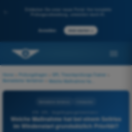
Entdecken Sie unser neues Portal: Ihre komplette
✨
Prüfungsvorbereitung, unterstützt durch KI.
→
Anmelden
Jetzt starten
Home
>
Prüfungsfragen
>
SPL Theorieprüfungs-Trainer
>
Betriebliche Verfahren
>
Welche Maßnahme hat bei einem Seilriss im Windenstart grundsätzlich Priorität?
Betriebliche Verfahren
4 Antworten
478 - SPL - Segelflugzeugpilotenlizenz -
Welche Maßnahme hat bei einem Seilriss
im Windenstart grundsätzlich Priorität?