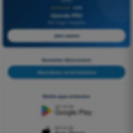
★★★★★
4,6/5
Quizvds PRO
Alle Fragen inbegriffen
Jetzt starten
Newsletter-Abonnement
Abonnieren, es ist kostenlos
Mobile apps entdecken