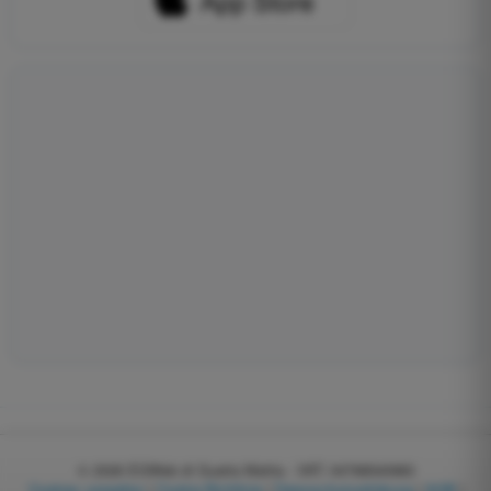
© 2026
EGWeb di Guatta Mattia - VAT: 04768540983
Cookies verwalten
|
Cookie-Richtlinie
|
Datenschutzerklärung
|
AGB
|