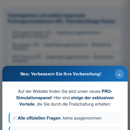
Trainingstests und zeitlich begrenzte
Prüfungssimulationen SPL Theorieprüfungs-Trainer
Prüfungssimulation SPL - Segelflugzeugpilotenlizenz -
Betriebliche Verfahren
Übungsquiz SPL - Segelflugzeugpilotenlizenz - Betriebliche
Verfahren
PDF-Prüfung SPL - Segelflugzeugpilotenlizenz - Betriebliche
Verfahren
×
Neu: Verbessern Sie Ihre Vorbereitung!
Auf der Website finden Sie jetzt unser neues
PRO-
! Hier sind
Simulationspanel
einige der exklusiven
, die Sie durch die Freischaltung erhalten:
Vorteile
✅
Alle offiziellen Fragen
, keine ausgenommen