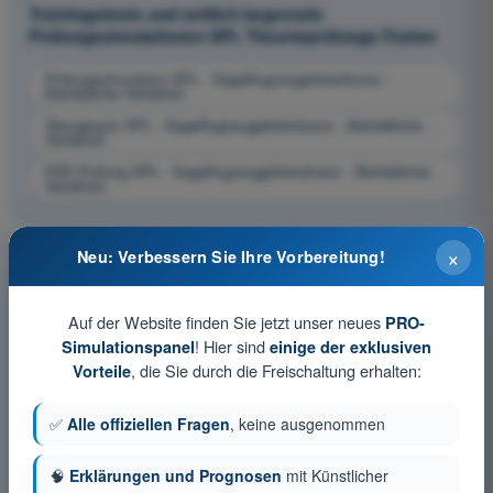
Trainingstests und zeitlich begrenzte
Prüfungssimulationen SPL Theorieprüfungs-Trainer
Prüfungssimulation SPL - Segelflugzeugpilotenlizenz -
Betriebliche Verfahren
Übungsquiz SPL - Segelflugzeugpilotenlizenz - Betriebliche
Verfahren
PDF-Prüfung SPL - Segelflugzeugpilotenlizenz - Betriebliche
Verfahren
×
Neu: Verbessern Sie Ihre Vorbereitung!
Auf der Website finden Sie jetzt unser neues
PRO-
! Hier sind
Simulationspanel
einige der exklusiven
, die Sie durch die Freischaltung erhalten:
Vorteile
✅
Alle offiziellen Fragen
, keine ausgenommen
🧠
Erklärungen und Prognosen
mit Künstlicher