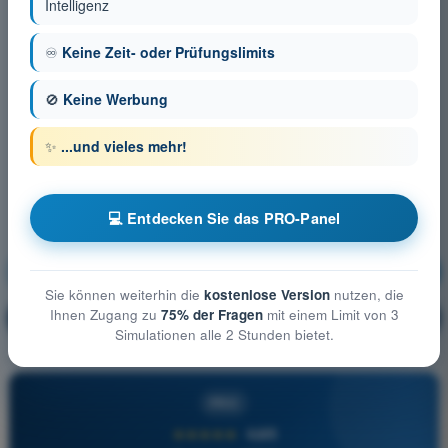
Intelligenz
♾️
Keine Zeit- oder Prüfungslimits
🚫
Keine Werbung
✨
...und vieles mehr!
💻 Entdecken Sie das PRO-Panel
Betriebliche Verfahren
Ausbildung!
Sie können weiterhin die
kostenlose Version
nutzen, die
Ihnen Zugang zu
75% der Fragen
mit einem Limit von 3
Erläuterung der Frage
🔒
PRO
Simulationen alle 2 Stunden bietet.
PRO
★★★★★
4,6/5