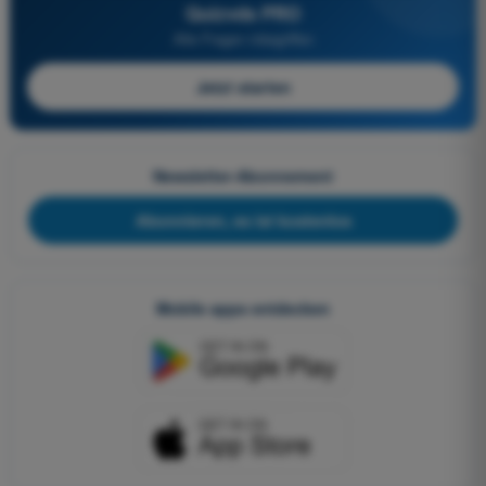
Quizvds PRO
Alle Fragen inbegriffen
Jetzt starten
Newsletter-Abonnement
Abonnieren, es ist kostenlos
Mobile apps entdecken