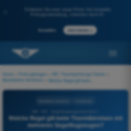
Entdecken Sie unser neues Portal: Ihre komplette
✨
Prüfungsvorbereitung, unterstützt durch KI.
→
Anmelden
Jetzt starten
Home
>
Prüfungsfragen
>
SPL Theorieprüfungs-Trainer
>
Betriebliche Verfahren
>
Welche Regel gilt beim Thermikkreisen mit mehreren Segelflugzeugen?
Betriebliche Verfahren
4 Antworten
486 - SPL - Segelflugzeugpilotenlizenz -
Welche Regel gilt beim Thermikkreisen mit
mehreren Segelflugzeugen?