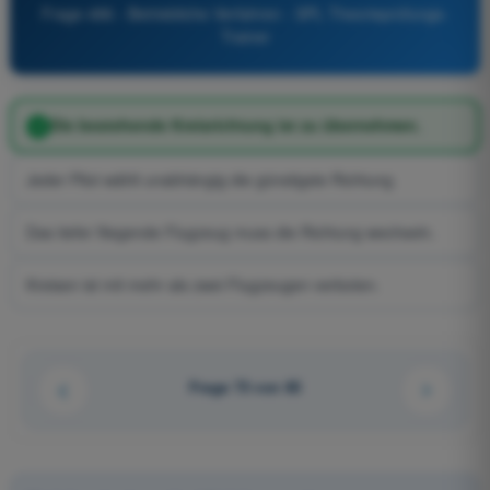
Frage 486 - Betriebliche Verfahren - SPL Theorieprüfungs-
Trainer
Die bestehende Kreisrichtung ist zu übernehmen.
Jeder Pilot wählt unabhängig die günstigste Richtung.
Das tiefer fliegende Flugzeug muss die Richtung wechseln.
Kreisen ist mit mehr als zwei Flugzeugen verboten.
Frage 73 von 85