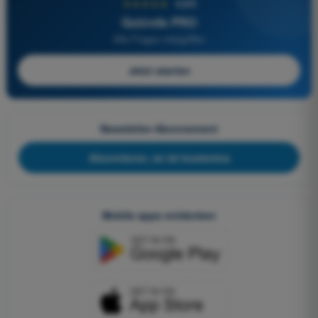
★★★★★
4,6/5
Quizvds PRO
Alle Fragen inbegriffen
Jetzt starten
Newsletter-Abonnement
Abonnieren, es ist kostenlos
Mobile apps entdecken