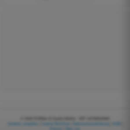
© 2026
EGWeb di Guatta Mattia - VAT: 04768540983
Cookies verwalten
|
Cookie-Richtlinie
|
Datenschutzerklärung
|
AGB
|
Partner
|
Über uns