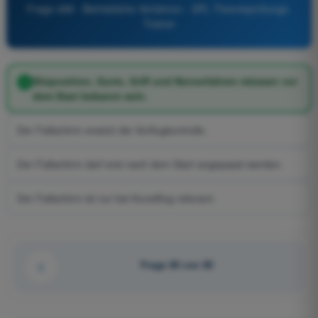
Frage 498 - Betriebliche Verfahren - SPL Theorieprüfungs-
Trainer
Sitzposition, Gurte, Griff und Notverfahren müssen vor
dem Start bekannt sein.
Der Fallschirm ersetzt die Vorflugkontrolle.
Der Fallschirm darf erst nach dem Start angepasst werden.
Der Fallschirm ist nur bei Kunstflug relevant.
Frage 85 von 85