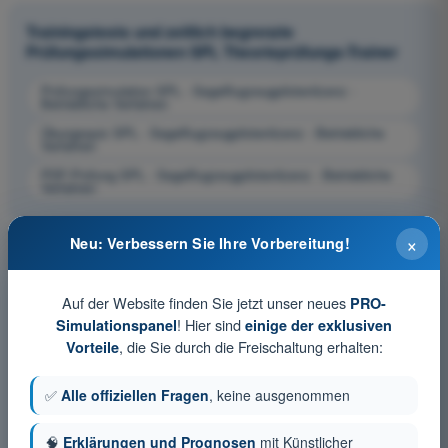
Trainingstests und zeitlich begrenzte
Prüfungssimulationen SPL Theorieprüfungs-Trainer
Prüfungssimulation SPL - Segelflugzeugpilotenlizenz -
Betriebliche Verfahren
Übungsquiz SPL - Segelflugzeugpilotenlizenz - Betriebliche
Verfahren
PDF-Prüfung SPL - Segelflugzeugpilotenlizenz - Betriebliche
Verfahren
×
Neu: Verbessern Sie Ihre Vorbereitung!
Auf der Website finden Sie jetzt unser neues
PRO-
! Hier sind
Simulationspanel
einige der exklusiven
, die Sie durch die Freischaltung erhalten:
Vorteile
✅
Alle offiziellen Fragen
, keine ausgenommen
🧠
Erklärungen und Prognosen
mit Künstlicher