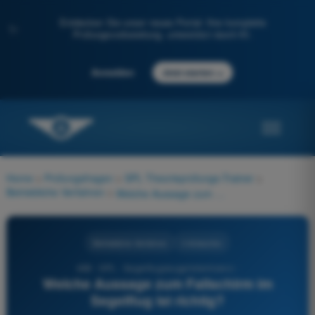
Entdecken Sie unser neues Portal: Ihre komplette
✨
Prüfungsvorbereitung, unterstützt durch KI.
→
Anmelden
Jetzt starten
Home
>
Prüfungsfragen
>
SPL Theorieprüfungs-Trainer
>
Betriebliche Verfahren
>
Welche Aussage zum Fallschirm im Segelflug ist richtig?
Betriebliche Verfahren
4 Antworten
498 - SPL - Segelflugzeugpilotenlizenz -
Welche Aussage zum Fallschirm im
Segelflug ist richtig?