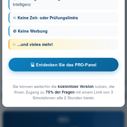
Intelligenz
♾️
Keine Zeit- oder Prüfungslimits
🚫
Keine Werbung
✨
...und vieles mehr!
💻 Entdecken Sie das PRO-Panel
Betriebliche Verfahren
Ausbildung!
Sie können weiterhin die
kostenlose Version
nutzen, die
Ihnen Zugang zu
75% der Fragen
mit einem Limit von 3
Erläuterung der Frage
🔒
PRO
Simulationen alle 2 Stunden bietet.
PRO