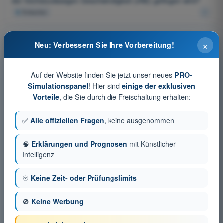
der höchstzulässigen Geschwindigkeit (vNE) geflogen wird?
4
Antworten
Welche Schwerpunktlage ist bei einem Segelflugzeug
×
Neu: Verbessern Sie Ihre Vorbereitung!
hinsichtlich der Längsstabilität am gefährlichsten?
4
Antworten
Auf der Website finden Sie jetzt unser neues
PRO-
In welche Richtung wirkt der statische Druck in Gasen?
! Hier sind
Simulationspanel
einige der exklusiven
, die Sie durch die Freischaltung erhalten:
4
Antworten
Vorteile
Die Gleichung von Bernoulli besagt für reibungsfreie,
✅
Alle offiziellen Fragen
, keine ausgenommen
inkompressible Gase:
4
Antworten
🧠
Erklärungen und Prognosen
mit Künstlicher
Intelligenz
Umgeben von einer Luftströmung (v > 0) erzeugt ein beliebig
geformter Körper in jedem Fall:
♾️
Keine Zeit- oder Prüfungslimits
4
Antworten
🚫
Keine Werbung
Alle am Profil wirksamen Luftkräfte lassen sich als in einem