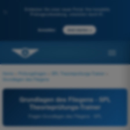
Entdecken Sie unser neues Portal: Ihre komplette
✨
Prüfungsvorbereitung, unterstützt durch KI.
→
Anmelden
Jetzt starten
Home
>
Prüfungsfragen
>
SPL Theorieprüfungs-Trainer
>
Grundlagen des Fliegens
Grundlagen des Fliegens - SPL
Theorieprüfungs-Trainer
Fragen Grundlagen des Fliegens - SPL