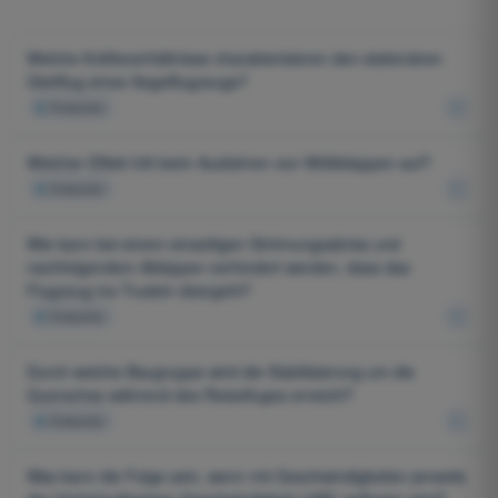
Welche Kräfteverhältnisse charakterisieren den stationären
Gleitflug eines Segelflugzeugs?
4
Antworten
Welcher Effekt tritt beim Ausfahren von Wölbklappen auf?
4
Antworten
Wie kann bei einem einseitigen Strömungsabriss und
nachfolgendem Abkippen verhindert werden, dass das
Flugzeug ins Trudeln übergeht?
4
Antworten
Durch welche Baugruppe wird die Stabilisierung um die
Querachse während des Reisefluges erreicht?
4
Antworten
Was kann die Folge sein, wenn mit Geschwindigkeiten jenseits