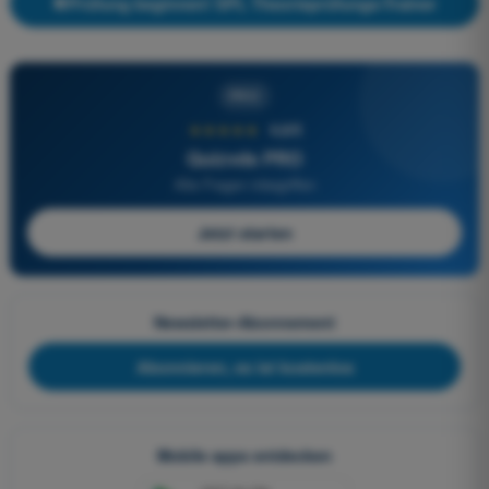
Prüfung beginnen! SPL Theorieprüfungs-Trainer
PRO
★★★★★
4,6/5
Quizvds PRO
Alle Fragen inbegriffen
Jetzt starten
Newsletter-Abonnement
Abonnieren, es ist kostenlos
Mobile apps entdecken