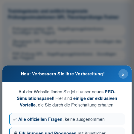
Trainingstests und zeitlich begrenzte
Prüfungssimulationen SPL Theorieprüfungs-Trainer
Prüfungssimulation SPL - Segelflugzeugpilotenlizenz -
Grundlagen des Fliegens
Übungsquiz SPL - Segelflugzeugpilotenlizenz - Grundlagen des
Fliegens
PDF-Prüfung SPL - Segelflugzeugpilotenlizenz - Grundlagen
des Fliegens
×
Neu: Verbessern Sie Ihre Vorbereitung!
Auf der Website finden Sie jetzt unser neues
PRO-
! Hier sind
Simulationspanel
einige der exklusiven
, die Sie durch die Freischaltung erhalten:
Vorteile
✅
Alle offiziellen Fragen
, keine ausgenommen
🧠
Erklärungen und Prognosen
mit Künstlicher