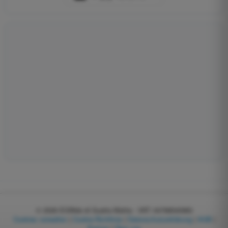
© 2026
EGWeb di Guatta Mattia - VAT: 04768540983
Cookies verwalten
|
Cookie-Richtlinie
|
Datenschutzerklärung
|
AGB
|