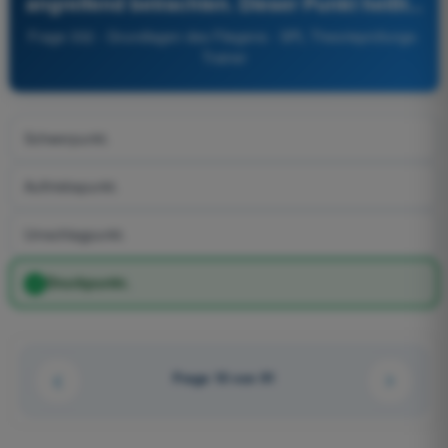
angreifend betrachten. Dieser Punkt heißt...
Frage 332 - Grundlagen des Fliegens - SPL Theorieprüfungs-
Trainer
Schwerpunkt.
Auftriebspunkt.
Umschlagpunkt.
Druckpunkt.
Frage 10 von 91