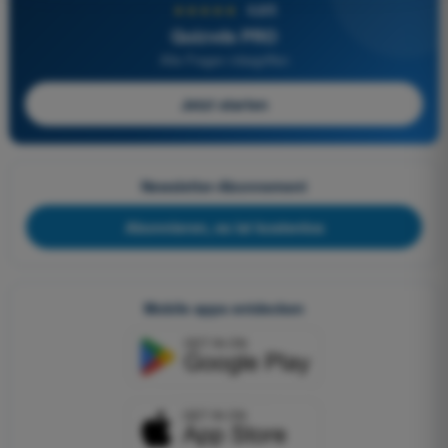
★★★★★
4,6/5
Quizvds PRO
Alle Fragen inbegriffen
Jetzt starten
Newsletter-Abonnement
Abonnieren, es ist kostenlos
Mobile apps entdecken