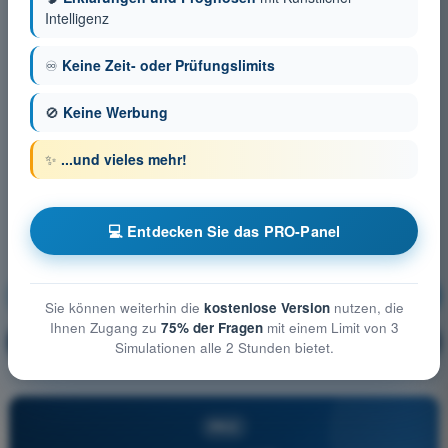
Intelligenz
♾️
Keine Zeit- oder Prüfungslimits
🚫
Keine Werbung
✨
...und vieles mehr!
💻 Entdecken Sie das PRO-Panel
Grundlagen des Fliegens
Ausbildung!
Sie können weiterhin die
kostenlose Version
nutzen, die
Ihnen Zugang zu
75% der Fragen
mit einem Limit von 3
Erläuterung der Frage
🔒
PRO
Simulationen alle 2 Stunden bietet.
PRO