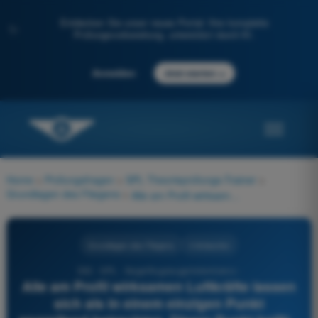
Entdecken Sie unser neues Portal: Ihre komplette
✨
Prüfungsvorbereitung, unterstützt durch KI.
→
Anmelden
Jetzt starten
Home
>
Prüfungsfragen
>
SPL Theorieprüfungs-Trainer
>
Grundlagen des Fliegens
>
Alle am Profil wirksamen Luftkräfte lassen sich als in einem einzigen Punkt angreifend betrachten. Dieser Punkt heißt...
Grundlagen des Fliegens
4 Antworten
332 - SPL - Segelflugzeugpilotenlizenz -
Alle am Profil wirksamen Luftkräfte lassen
sich als in einem einzigen Punkt