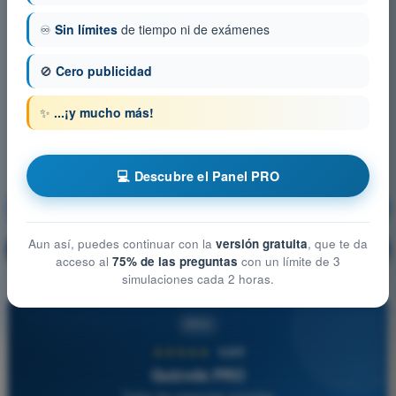
♾️
Sin límites
de tiempo ni de exámenes
🚫
Cero publicidad
✨
...¡y mucho más!
💻 Descubre el Panel PRO
Comunicaciones
¡Entrenamiento!
Aun así, puedes continuar con la
versión gratuita
, que te da
Explicación de la pregunta
🔒
PRO
acceso al
75% de las preguntas
con un límite de 3
simulaciones cada 2 horas.
PRO
★★★★★
4,6/5
Quizvds PRO
Todas las preguntas incluidas