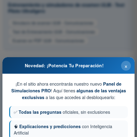
Entrenamiento y simuladores de examen ULM - Test
Piloto Ultraligero
Simulacro de examen ULM - Comunicaciones
Test de Entrenamiento ULM - Comunicaciones
Examen en PDF ULM - Comunicaciones
×
Novedad: ¡Potencia Tu Preparación!
¡En el sitio ahora encontrarás nuestro nuevo
Panel de
! Aquí tienes
Simulaciones PRO
algunas de las ventajas
a las que accedes al desbloquearlo:
exclusivas
✅
Todas las preguntas
oficiales, sin exclusiones
🧠
Explicaciones y predicciones
con Inteligencia
Artificial