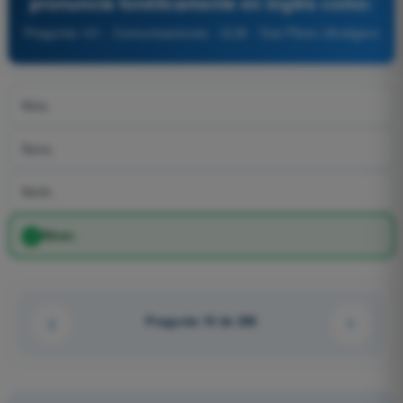
pronuncia fonéticamente en inglés como:
Pregunta 131 - Comunicaciones - ULM - Test Piloto Ultraligero
Nine.
Novo.
Ninth.
Niner.
Pregunta 19 de 296