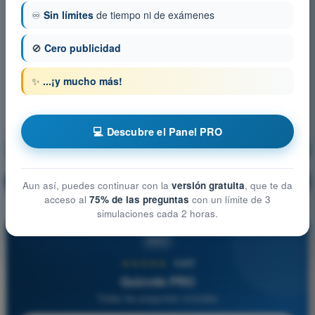
♾️
Sin límites
de tiempo ni de exámenes
🚫
Cero publicidad
✨
...¡y mucho más!
💻 Descubre el Panel PRO
Comunicaciones
¡Entrenamiento!
Explicación de la pregunta
🔒
PRO
Aun así, puedes continuar con la
versión gratuita
, que te da
acceso al
75% de las preguntas
con un límite de 3
simulaciones cada 2 horas.
PRO
★★★★★
4,6/5
Quizvds PRO
Todas las preguntas incluidas