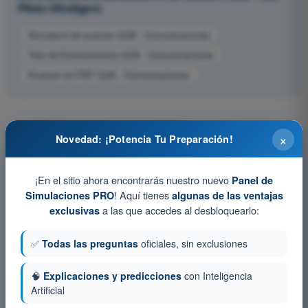
Piloto Ultraligero
Simulacro de examen ULM - Comunicaciones
Test de Entrenamiento ULM - Comunicaciones
Examen en PDF ULM - Comunicaciones
×
Novedad: ¡Potencia Tu Preparación!
¡En el sitio ahora encontrarás nuestro nuevo
Panel de
! Aquí tienes
Simulaciones PRO
algunas de las ventajas
a las que accedes al desbloquearlo:
exclusivas
✅
Todas las preguntas
oficiales, sin exclusiones
🧠
Explicaciones y predicciones
con Inteligencia
Artificial