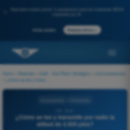
Descubre nuestro portal: tu preparación para los exámenes AESA
✨
impulsada por IA.
→
Iniciar sesión
Empieza ahora
Home
>
Materias
>
ULM - Test Piloto Ultraligero
>
Comunicaciones
>
¿Cómo se lee y transmite por radio la altitud de 4.500 pies?
Comunicaciones
4 Respuestas
148 - ULM -
¿Cómo se lee y transmite por radio la
altitud de 4.500 pies?