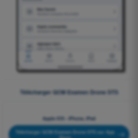
Télécharger QCM Examen Drone STS
Apple iOS - iPhone, iPad
Télécharger QCM Examen Drone STS sur App
Store