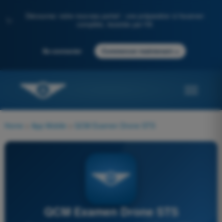
Découvrez notre nouveau portail : une préparation à l'examen
✨
complète, boostée par l'IA
→
Se connecter
Commencer maintenant
Home
>
App Mobile
>
QCM Examen Drone STS
QCM Examen Drone STS