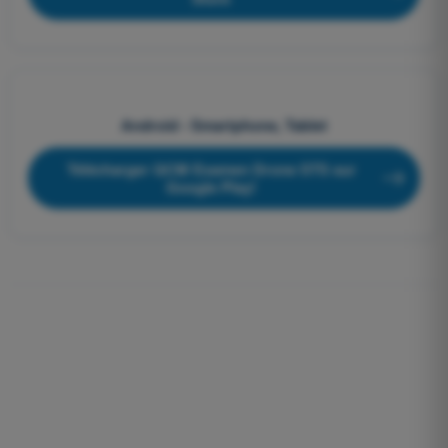
Android - Smartphone, Tablet
Télécharger QCM Examen Drone STS sur
Google Play!