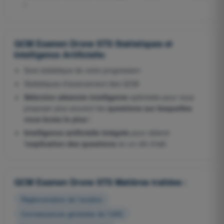
!
QCM Examen Drone STS Statistiques et
Intelligence Artificielle:
Suivi statistique de votre progression
Statistiques d'avancement des QCM
Sélection aléatoire intelligente
optimisée pour vous
proposer plus souvent les
questions sur lesquelles
vous butez le plus
!
Intelligence artificielle intégrée
pour obtenir
l'
explication des questions
en un clin d'œil.
QCM Examen Drone STS Matières traitées :
Réglementation de l’aviation
Connaissances générales de l’UAS