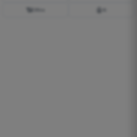
📶
🤖
Offline
AI