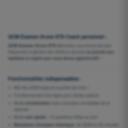
QCM Examen Drone STS Coach personnel :
QCM Examen Drone STS
Mémorise vos erreurs les plus
fréquentes et génère des QCM en donnant
la priorité aux
matières et sujets que vous devez approfondir
!
Fonctionnalités indispensables :
892 Vos QCM toujours à portée de main !
Fonctionnement hors-ligne pour réviser partout
Mode
entraînement
avec correction immédiate de la
réponse
Mode
test rapide
: 10 questions tirées au sort
Simulation d'examen théorique
: 40 QCM en 90 minutes