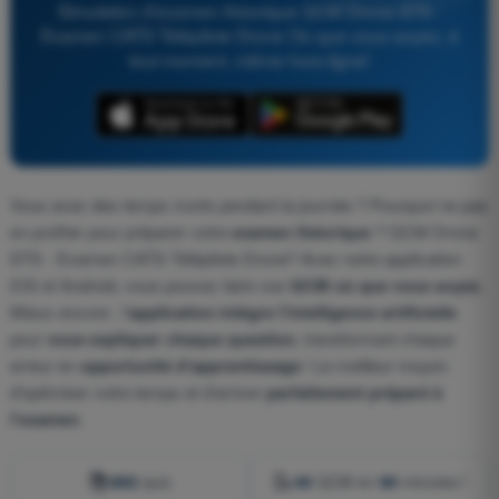
Simulation d'examen théorique QCM Drone STS -
Examen CATS Télépilote Drone Où que vous soyez, à
tout moment, même hors-ligne!
Vous avez des temps morts pendant la journée ? Pourquoi ne pas
en profiter pour préparer votre
examen théorique
? QCM Drone
STS - Examen CATS Télépilote Drone? Avec notre application
iOS et Android, vous pouvez faire vos
QCM où que vous soyez
.
Mieux encore : l'
application intègre l'intelligence artificielle
pour
vous expliquer chaque question
, transformant chaque
erreur en
opportunité d'apprentissage
! Le meilleur moyen
d'optimiser votre temps et d'arriver
parfaitement préparé à
l'examen
.
📚
📝
892
quiz
40
QCM en
90
minutes !