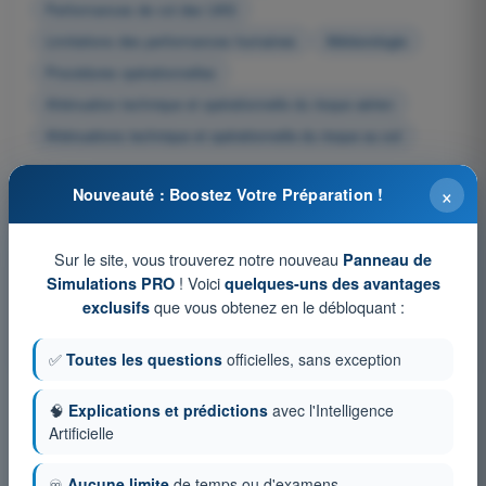
Performances de vol des UAS
Limitations des performances humaines
Météorologie
Procédures opérationnelles
Atténuation technique et opérationnelle du risque aérien
Atténuations technique et opérationnelle du risque au sol
×
Nouveauté : Boostez Votre Préparation !
Disponible aussi en ligne pour QCM Examen
Drone STS:
Sur le site, vous trouverez notre nouveau
Panneau de
QCM par Matière QCM Examen Drone STS
! Voici
Simulations PRO
quelques-uns des avantages
que vous obtenez en le débloquant :
exclusifs
QCM d'Entraînement QCM Examen Drone STS
Simulation d'examen QCM Examen Drone STS
✅
Toutes les questions
officielles, sans exception
🧠
Explications et prédictions
avec l'Intelligence
Artificielle
♾️
Aucune limite
de temps ou d'examens