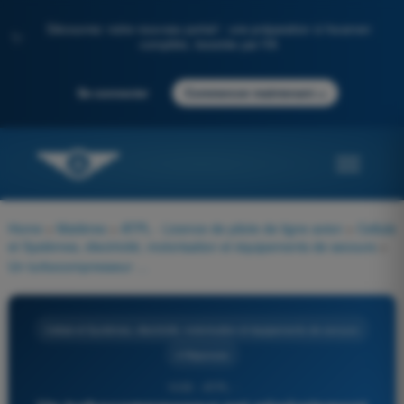
Découvrez notre nouveau portail : une préparation à l'examen
✨
complète, boostée par l'IA
→
Se connecter
Commencer maintenant
Home
>
Matières
>
ATPL - Licence de pilote de ligne avion
>
Cellule
et Systèmes, électricité, motorisation et équipements de secours
>
Un turbocompresseur est généralement équipé avec :
Cellule et Systèmes, électricité, motorisation et équipements de secours
4 Réponses
1035 - ATPL -