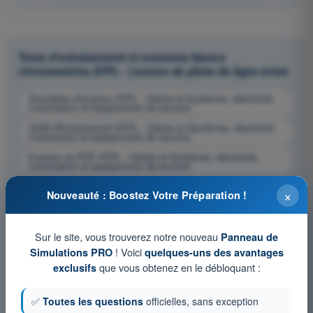
Tests d'entraînement et examens blancs
chronométrés ATPL - Licence de pilote de ligne avion
Simulation d'examen ATPL - Cellule et Systèmes, électricité,
motorisation et équipements de secours
QCM d'Entraînement ATPL - Cellule et Systèmes, électricité,
motorisation et équipements de secours
Examen en PDF ATPL - Cellule et Systèmes, électricité,
motorisation et équipements de secours
×
Nouveauté : Boostez Votre Préparation !
Sur le site, vous trouverez notre nouveau
Panneau de
! Voici
Simulations PRO
quelques-uns des avantages
que vous obtenez en le débloquant :
exclusifs
✅
Toutes les questions
officielles, sans exception