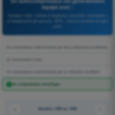
Un turbocompresseur est généralement
équipé avec :
Question 1035 - Cellule et Systèmes, électricité, motorisation
et équipements de secours - ATPL - Licence de pilote de ligne
avion
Un compresseur axial entrainé par deux réducteurs auxiliaires.
Un compresseur axial.
Un compresseur axial entrainé par un réducteur auxiliaire.
Un compresseur centrifuge.
Question 1028 sur 1080