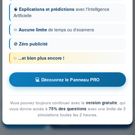
🧠
Explications et prédictions
avec l'Intelligence
Artificielle
♾️
Aucune limite
de temps ou d'examens
🚫
Zéro publicité
✨
...et bien plus encore !
💻 Découvrez le Panneau PRO
Cellule et Systèmes, électricité, motorisation et
Vous pouvez toujours continuer avec la
version gratuite
, qui
équipements de secours
vous donne accès à
75% des questions
avec une limite de 3
simulations toutes les 2 heures.
S'entraîner !
Explication de la question
🔒
PRO