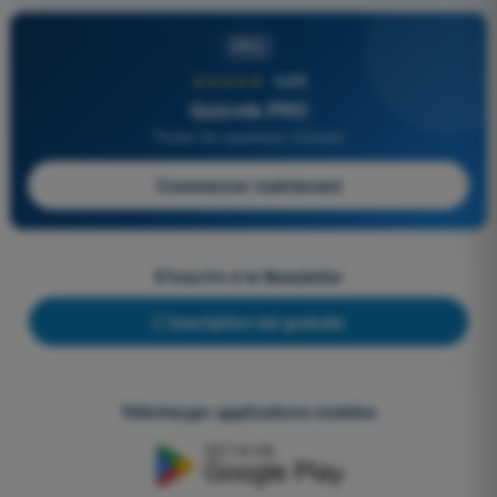
PRO
★★★★★
4,6/5
Quizvds PRO
Toutes les questions incluses
Commencer maintenant
S'inscrire à la Newsletter
L'inscription est gratuite
Télécharger applications mobiles