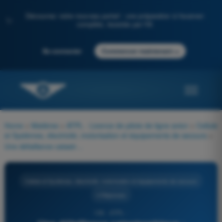
Découvrez notre nouveau portail : une préparation à l'examen
✨
complète, boostée par l'IA
→
Se connecter
Commencer maintenant
Home
>
Matières
>
ATPL - Licence de pilote de ligne avion
>
Cellule
et Systèmes, électricité, motorisation et équipements de secours
>
Une défaillance catastrophique :
Cellule et Systèmes, électricité, motorisation et équipements de secours
4 Réponses
136 - ATPL -