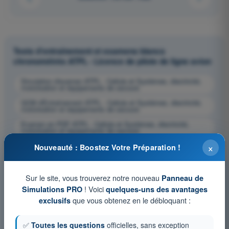
Tests d'entraînement et examens blancs
chronométrés ATPL - Licence de pilote de ligne avion
Simulation d'examen ATPL - Cellule et Systèmes, électricité,
motorisation et équipements de secours
QCM d'Entraînement ATPL - Cellule et Systèmes, électricité,
motorisation et équipements de secours
Examen en PDF ATPL - Cellule et Systèmes, électricité,
motorisation et équipements de secours
×
Nouveauté : Boostez Votre Préparation !
Sur le site, vous trouverez notre nouveau
Panneau de
! Voici
Simulations PRO
quelques-uns des avantages
que vous obtenez en le débloquant :
exclusifs
✅
Toutes les questions
officielles, sans exception