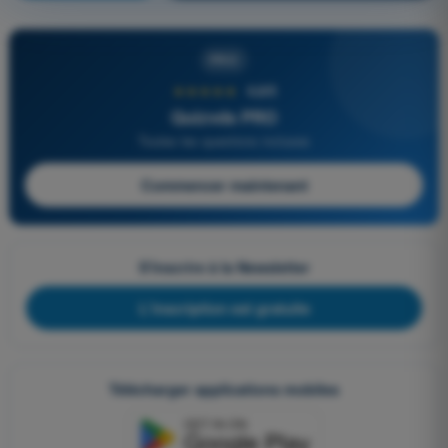
PRO
★★★★★
4,6/5
Quizvds PRO
Toutes les questions incluses
Commencer maintenant
S'inscrire à la Newsletter
L'inscription est gratuite
Télécharger applications mobiles