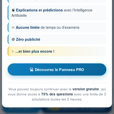
🧠
Explications et prédictions
avec l'Intelligence
Artificielle
♾️
Aucune limite
de temps ou d'examens
🚫
Zéro publicité
✨
...et bien plus encore !
💻 Découvrez le Panneau PRO
Vous pouvez toujours continuer avec la
version gratuite
, qui
Cellule et Systèmes, électricité, motorisation et
vous donne accès à
75% des questions
avec une limite de 3
équipements de secours
simulations toutes les 2 heures.
S'entraîner !
Explication de la question
🔒
PRO