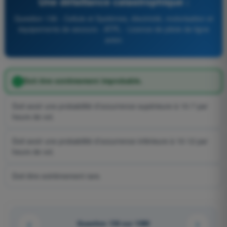
Une défaillance catastrophique :
Question 136 - Cellule et Systèmes, électricité, motorisation et
équipements de secours - ATPL - Licence de pilote de ligne
avion
Doit être extrêmement improbable.
Doit avoir une probabilité d’occurrence supérieure à 10-7 par
heure de vol.
Doit avoir une probabilité d’occurrence inférieure à 10-12 par
heure de vol.
Doit être extrêmement rare.
Question 136 sur 1080