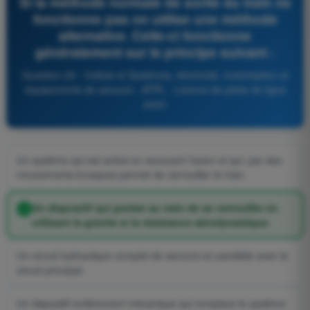
Si la méthode normale de sortie du train ne
fonctionne pas on utilise une méthode
alternative. Celle-ci fonctionne
généralement sur le principe suivant :
Question 20 - Cellule et Systèmes, électricité, motorisation et
équipements de secours - ATPL - Licence de pilote de ligne
avion
Un système qui est activé en secouant l’avion et qui, par des
mouvements brusques permet de verrouiller le train.
Un dispositif qui permet au train de se verrouiller en
utilisant la gravité et la résistance aérodynamique.
Un circuit hydraulique complet de secours en parallèle avec le
circuit principal.
Un dispositif entièrement mécanique qui remplace le système