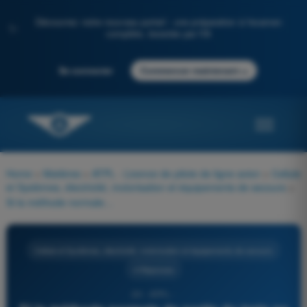
Découvrez notre nouveau portail : une préparation à l'examen
✨
complète, boostée par l'IA
→
Se connecter
Commencer maintenant
Home
>
Matières
>
ATPL - Licence de pilote de ligne avion
>
Cellule
et Systèmes, électricité, motorisation et équipements de secours
>
Si la méthode normale de sortie du train ne fonctionne pas on utilise une méthode alternative. Celle-ci fonctionne généralement sur le principe suivant :
Cellule et Systèmes, électricité, motorisation et équipements de secours
4 Réponses
20 - ATPL -