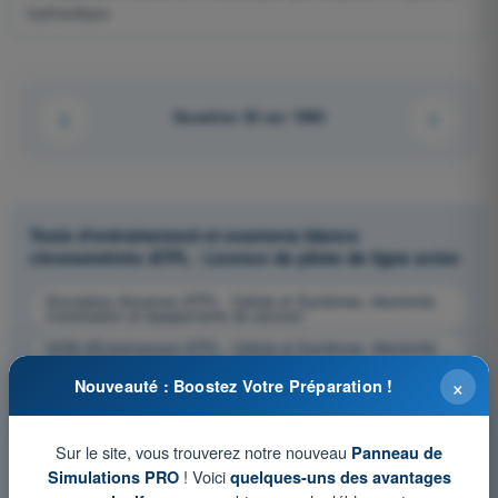
hydraulique.
Question 20 sur 1080
Tests d'entraînement et examens blancs
chronométrés ATPL - Licence de pilote de ligne avion
Simulation d'examen ATPL - Cellule et Systèmes, électricité,
motorisation et équipements de secours
QCM d'Entraînement ATPL - Cellule et Systèmes, électricité,
motorisation et équipements de secours
×
Nouveauté : Boostez Votre Préparation !
Examen en PDF ATPL - Cellule et Systèmes, électricité,
motorisation et équipements de secours
Sur le site, vous trouverez notre nouveau
Panneau de
! Voici
Simulations PRO
quelques-uns des avantages