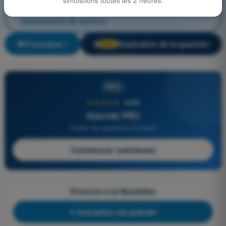
simulations toutes les 2 heures.
Cellule et Systèmes, électricité, motorisation et
équipements de secours
S'entraîner !
Explication de la question
🔒
PRO
PRO
★★★★★
4,6/5
Quizvds PRO
Toutes les questions incluses
Commencer maintenant
S'inscrire à la Newsletter
L'inscription est gratuite