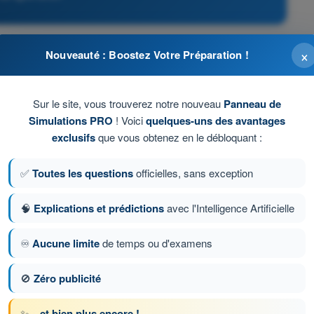
×
Nouveauté : Boostez Votre Préparation !
Sur le site, vous trouverez notre nouveau
Panneau de
Simulations PRO
! Voici
quelques-uns des avantages
exclusifs
que vous obtenez en le débloquant :
✅
Toutes les questions
officielles, sans exception
🧠
Explications et prédictions
avec l'Intelligence Artificielle
on 294 sur 1080
Question suivante
♾️
Aucune limite
de temps ou d'examens
🚫
Zéro publicité
ronométrés ATPL - Licence de pilote de ligne
✨
...et bien plus encore !