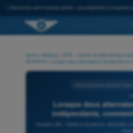
✨
Découvrez notre nouveau portail : une préparation à l'examen c
Home
>
Matières
>
ATPL - Licence de pilote de ligne avi
de secours
>
Cellule et Systèmes, électricité, motor
29
Lorsque deux alternate
indépendants, comment 
Question 294 - Cellule et Systèmes, électricité, 
pilote