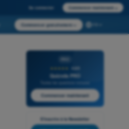
Se connecter
Commencer maintenant
→
r
Commencer gratuitement
→
FR
PRO
★★★★★
4,6/5
Quizvds PRO
Toutes les questions incluses
Commencer maintenant
S'inscrire à la Newsletter