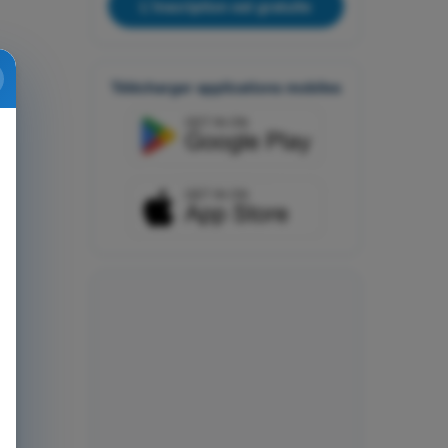
L'inscription est gratuite
Télécharger applications mobiles