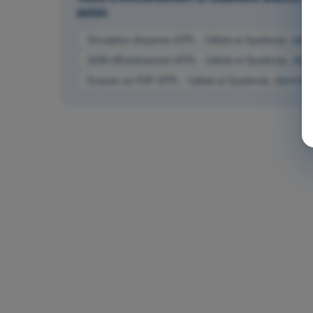
avion
Simulation d'examen ATPL - Cellule et Systèmes, électr
QCM d'Entraînement ATPL - Cellule et Systèmes, électr
Examen en PDF ATPL - Cellule et Systèmes, électricité