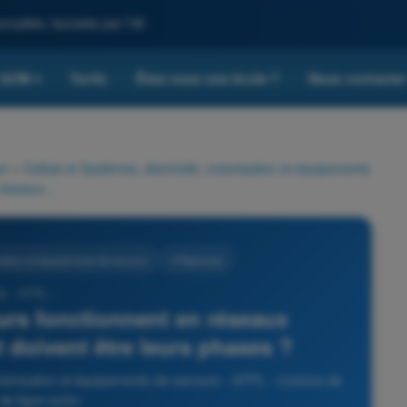
omplète, boostée par l'IA
QCM
Tarifs
Êtes-vous une école ?
Nous contacte
▾
on
>
Cellule et Systèmes, électricité, motorisation et équipements
Lorsque deux alternateurs fonctionnent en réseaux indépendants, comment doivent être leurs phases ?
isation et équipements de secours
4 Réponses
4 - ATPL -
urs fonctionnent en réseaux
doivent être leurs phases ?
motorisation et équipements de secours - ATPL - Licence de
 de ligne avion