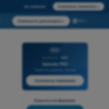
Se connecter
Commencer maintenant
→
r
Commencer gratuitement
→
FR
PRO
★★★★★
4,6/5
Quizvds PRO
Toutes les questions incluses
Commencer maintenant
S'inscrire à la Newsletter