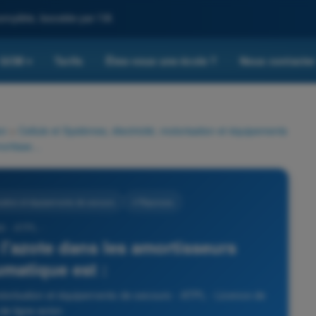
omplète, boostée par l'IA
QCM
Tarifs
Êtes-vous une école ?
Nous contacte
▾
on
>
Cellule et Systèmes, électricité, motorisation et équipements
L'objectif de l'huile et de l'azote dans les amortisseurs oléopneumatique est :
isation et équipements de secours
4 Réponses
9 - ATPL -
e l'azote dans les amortisseurs
matique est :
motorisation et équipements de secours - ATPL - Licence de
 de ligne avion