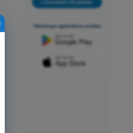
L'inscription est gratuite
Télécharger applications mobiles