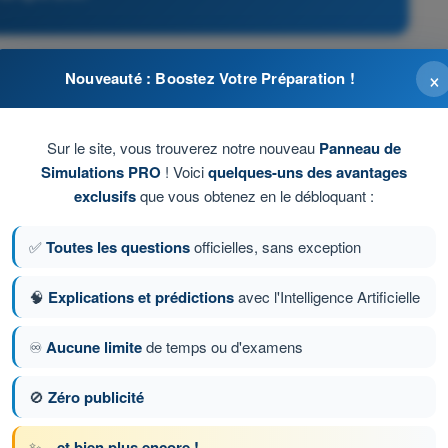
×
Nouveauté : Boostez Votre Préparation !
ement.
assure la dissipation de la chaleur.
Sur le site, vous trouverez notre nouveau
Panneau de
Simulations PRO
! Voici
quelques-uns des avantages
e le ressort.
exclusifs
que vous obtenez en le débloquant :
✅
Toutes les questions
officielles, sans exception
ote assure la dissipation de la chaleur.
🧠
Explications et prédictions
avec l'Intelligence Artificielle
on 368 sur 1080
Question suivante
♾️
Aucune limite
de temps ou d'examens
🚫
Zéro publicité
ronométrés ATPL - Licence de pilote de ligne
✨
...et bien plus encore !