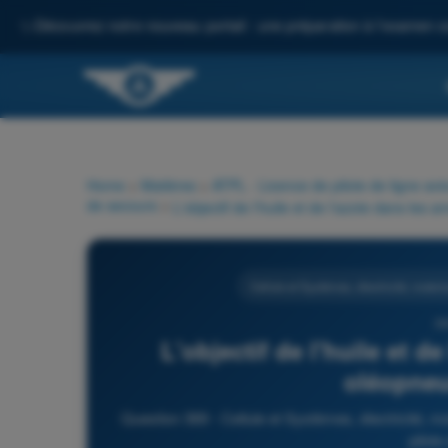
✨
Découvrez notre nouveau portail : une préparation à l'examen c
Home
>
Matières
>
ATPL - Licence de pilote de ligne avi
de secours
>
Cellule et Systèmes, électricité, motor
36
L'objectif de l'huile et d
oléopneu
Question 369 - Cellule et Systèmes, électricité, 
pilote