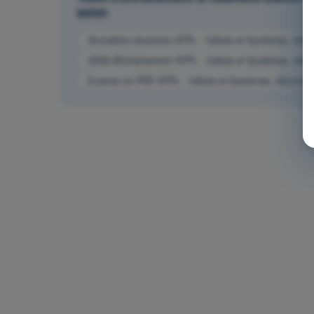
avion
Simulation d'examen ATPL - Cellule et Systèmes, électr
QCM d'Entraînement ATPL - Cellule et Systèmes, électr
Examen en PDF ATPL - Cellule et Systèmes, électricité