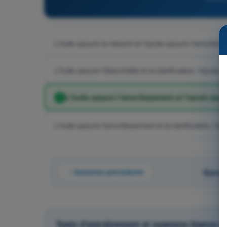
L'huile assure le ressort et l'azote assure l'amortiss
L'huile assure l'étanchéité et la lubrification, l'azote 
L'huile assure l'amortissement et l'azote assur
L'huile assure l'amortissement et la lubrification, l'az
Question précédente
Questi
Tests d'entraînement et examens blancs ch