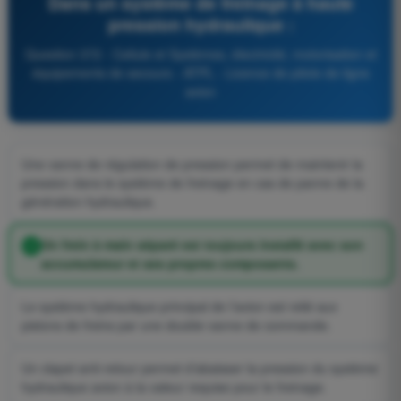
Dans un système de freinage à haute
pression hydraulique :
Question 372 - Cellule et Systèmes, électricité, motorisation et
équipements de secours - ATPL - Licence de pilote de ligne
avion
Une vanne de régulation de pression permet de maintenir la
pression dans le système de freinage en cas de panne de la
génération hydraulique.
Un frein à main séparé est toujours installé avec son
accumulateur et ses propres composants.
Le système hydraulique principal de l’avion est relié aux
pistons de freins par une double vanne de commande.
Un clapet anti-retour permet d’abaisser la pression du système
hydraulique avion à la valeur requise pour le freinage.