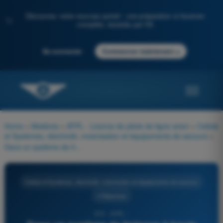
Découvrez notre nouveau portail : une préparation à l'examen
✨
complète, boostée par l'IA
→
Se connecter
Commencer maintenant
Home
>
Matières
>
ATPL - Licence de pilote de ligne avion
>
Cellule
et Systèmes, électricité, motorisation et équipements de secours
>
Dans un système de freinage à haute pression hydraulique :
Cellule et Systèmes, électricité, motorisation et équipements de secours
4 Réponses
372 - ATPL -