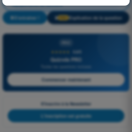
équipements de secours
S'entraîner !
Explication de la question
🔒
PRO
PRO
★★★★★
4,6/5
Quizvds PRO
Toutes les questions incluses
Commencer maintenant
S'inscrire à la Newsletter
L'inscription est gratuite