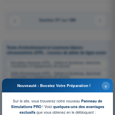
Question 371 sur 1080
Tests d'entraînement et examens blancs
chronométrés ATPL - Licence de pilote de ligne avion
Simulation d'examen ATPL - Cellule et Systèmes, électricité,
motorisation et équipements de secours
QCM d'Entraînement ATPL - Cellule et Systèmes, électricité,
motorisation et équipements de secours
Examen en PDF ATPL - Cellule et Systèmes, électricité,
×
Nouveauté : Boostez Votre Préparation !
motorisation et équipements de secours
Sur le site, vous trouverez notre nouveau
Panneau de
! Voici
Simulations PRO
quelques-uns des avantages
que vous obtenez en le débloquant :
exclusifs