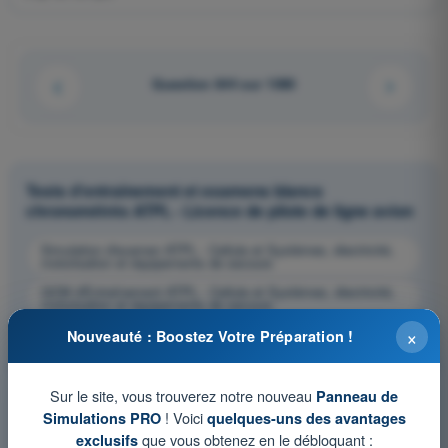
Question 644 sur 1080
Tests d'entraînement et examens blancs
chronométrés ATPL - Licence de pilote de ligne avion
Simulation d'examen ATPL - Cellule et Systèmes, électricité,
motorisation et équipements de secours
QCM d'Entraînement ATPL - Cellule et Systèmes, électricité,
motorisation et équipements de secours
×
Examen en PDF ATPL - Cellule et Systèmes, électricité,
Nouveauté : Boostez Votre Préparation !
motorisation et équipements de secours
Sur le site, vous trouverez notre nouveau
Panneau de
! Voici
Simulations PRO
quelques-uns des avantages
que vous obtenez en le débloquant :
exclusifs