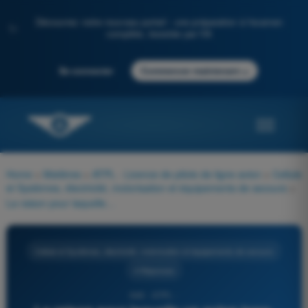
Découvrez notre nouveau portail : une préparation à l'examen
✨
complète, boostée par l'IA
→
Se connecter
Commencer maintenant
Home
>
Matières
>
ATPL - Licence de pilote de ligne avion
>
Cellule
et Systèmes, électricité, motorisation et équipements de secours
>
La raison pour laquelle un avion long-courrier ne peut pas être utilisé sans précautions sur court courrier à haute fréquence d'utilisation est liée au fait que :
Cellule et Systèmes, électricité, motorisation et équipements de secours
4 Réponses
646 - ATPL -