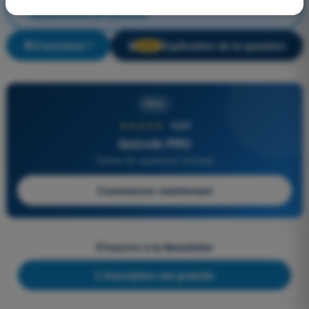
Cellule et Systèmes, électricité, motorisation et
équipements de secours
S'entraîner !
Explication de la question
🔒
PRO
PRO
★★★★★
4,6/5
Quizvds PRO
Toutes les questions incluses
Commencer maintenant
S'inscrire à la Newsletter
L'inscription est gratuite