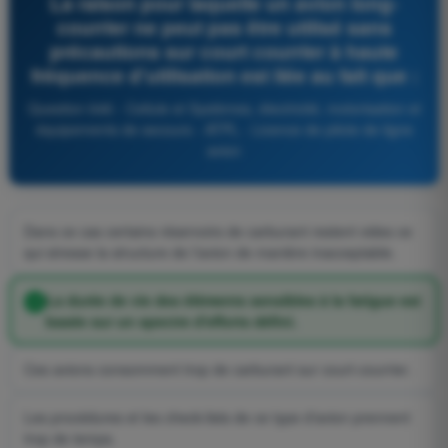
La raison pour laquelle un avion long-
courrier ne peut pas être utilisé sans
précautions sur court courrier à haute
fréquence d'utilisation est liée au fait que :
Question 646 - Cellule et Systèmes, électricité, motorisation et
équipements de secours - ATPL - Licence de pilote de ligne
avion
Dans ce cas certains réservoirs de carburant restent vides ce
qui stresse la structure de l'avion de manière inacceptable.
La durée de vie des éléments sensibles à la fatigue est
basée sur un spectre d'efforts défini.
Ces avions consomment trop de carburant sur court-courrier.
Les procédures et les check-lists de ce type d'avion prennent
trop de temps.