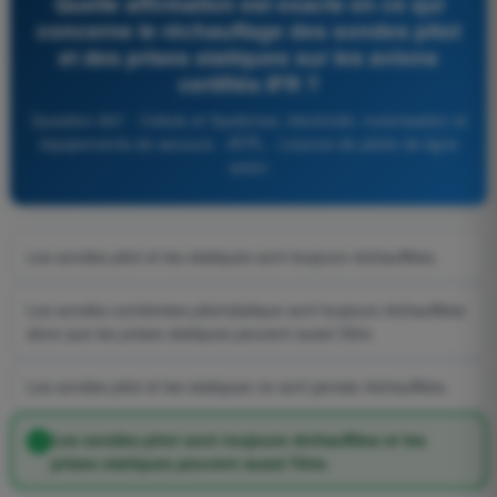
Quelle affirmation est exacte en ce qui
concerne le réchauffage des sondes pitot
et des prises statiques sur les avions
certifiés IFR ?
Question 667 - Cellule et Systèmes, électricité, motorisation et
équipements de secours - ATPL - Licence de pilote de ligne
avion
Les sondes pitot et les statiques sont toujours réchauffées.
Les sondes combinées pitot/statique sont toujours réchauffées
alors que les prises statiques peuvent aussi l'être
Les sondes pitot et les statiques ne sont jamais réchauffées.
Les sondes pitot sont toujours réchauffées et les
prises statiques peuvent aussi l'être.