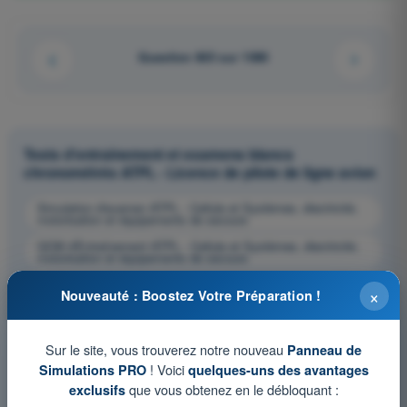
Question 665 sur 1080
Tests d'entraînement et examens blancs
chronométrés ATPL - Licence de pilote de ligne avion
Simulation d'examen ATPL - Cellule et Systèmes, électricité,
motorisation et équipements de secours
QCM d'Entraînement ATPL - Cellule et Systèmes, électricité,
motorisation et équipements de secours
Examen en PDF ATPL - Cellule et Systèmes, électricité,
×
Nouveauté : Boostez Votre Préparation !
motorisation et équipements de secours
Sur le site, vous trouverez notre nouveau
Panneau de
! Voici
Simulations PRO
quelques-uns des avantages
que vous obtenez en le débloquant :
exclusifs