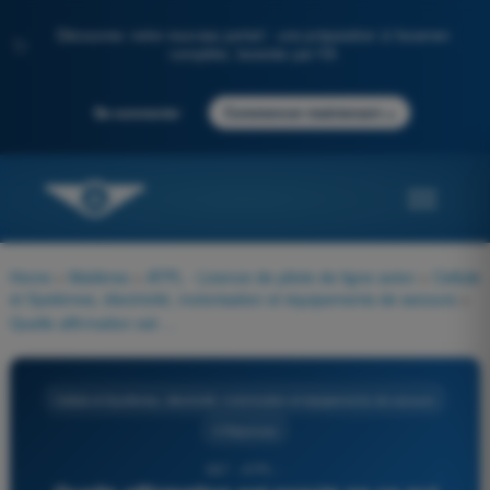
Découvrez notre nouveau portail : une préparation à l'examen
✨
complète, boostée par l'IA
→
Se connecter
Commencer maintenant
Home
>
Matières
>
ATPL - Licence de pilote de ligne avion
>
Cellule
et Systèmes, électricité, motorisation et équipements de secours
>
Quelle affirmation est exacte en ce qui concerne le réchauffage des sondes pitot et des prises statiques sur les avions certifiés IFR ?
Cellule et Systèmes, électricité, motorisation et équipements de secours
4 Réponses
667 - ATPL -