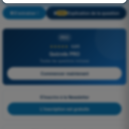
S'entraîner !
Explication de la question
🔒
PRO
PRO
★★★★★
4,6/5
Quizvds PRO
Toutes les questions incluses
Commencer maintenant
S'inscrire à la Newsletter
L'inscription est gratuite