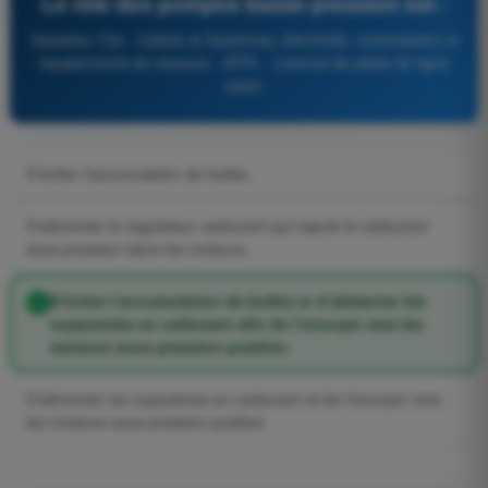
Le rôle des pompes basse pression est :
Question 734 - Cellule et Systèmes, électricité, motorisation et
équipements de secours - ATPL - Licence de pilote de ligne
avion
D’éviter l’accumulation de bulles.
D'alimenter le régulateur carburant qui injecte le carburant
sous pression dans les moteurs.
D’éviter l’accumulation de bulles et d’alimenter les
tuyauteries en carburant afin de l’envoyer vers les
moteurs sous pression positive.
D'alimenter les tuyauteries en carburant et de l'envoyer vers
les moteurs sous pression positive.