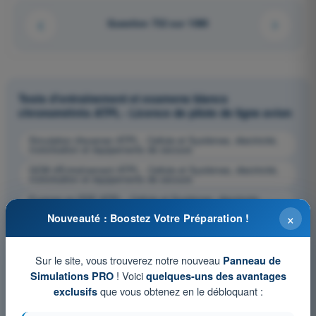
Question 732 sur 1080
Tests d'entraînement et examens blancs
chronométrés ATPL - Licence de pilote de ligne avion
Simulation d'examen ATPL - Cellule et Systèmes, électricité,
motorisation et équipements de secours
QCM d'Entraînement ATPL - Cellule et Systèmes, électricité,
motorisation et équipements de secours
Examen en PDF ATPL - Cellule et Systèmes, électricité,
motorisation et équipements de secours
×
Nouveauté : Boostez Votre Préparation !
Sur le site, vous trouverez notre nouveau
Panneau de
! Voici
Simulations PRO
quelques-uns des avantages
que vous obtenez en le débloquant :
exclusifs