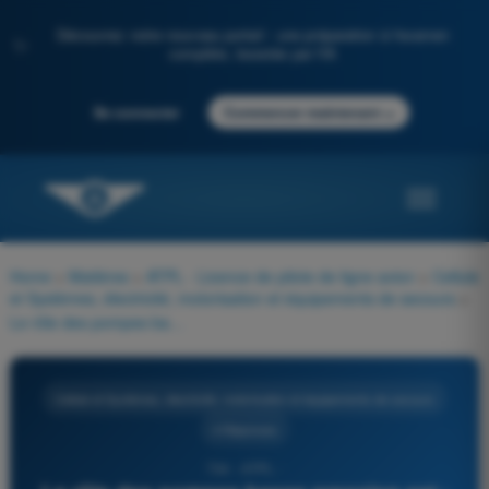
Découvrez notre nouveau portail : une préparation à l'examen
✨
complète, boostée par l'IA
→
Se connecter
Commencer maintenant
Home
>
Matières
>
ATPL - Licence de pilote de ligne avion
>
Cellule
et Systèmes, électricité, motorisation et équipements de secours
>
Le rôle des pompes basse pression est :
Cellule et Systèmes, électricité, motorisation et équipements de secours
4 Réponses
734 - ATPL -