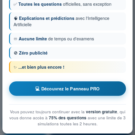
✅
Toutes les questions
officielles, sans exception
🧠
Explications et prédictions
avec l'Intelligence
Artificielle
♾️
Aucune limite
de temps ou d'examens
🚫
Zéro publicité
✨
...et bien plus encore !
💻 Découvrez le Panneau PRO
Vous pouvez toujours continuer avec la
version gratuite
, qui
vous donne accès à
75% des questions
avec une limite de 3
Cellule et Systèmes, électricité, motorisation et
simulations toutes les 2 heures.
équipements de secours