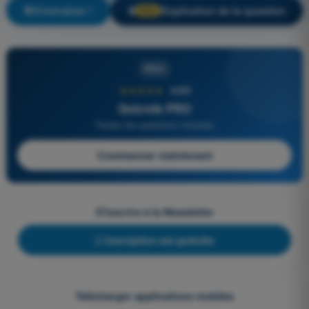
S'entraîner !
Explication de la question
🔒
PRO
PRO
★★★★★
4,6/5
Quizvds PRO
Toutes les questions incluses
Commencer maintenant
S'inscrire à la Newsletter
L'inscription est gratuite
Télécharger applications mobiles