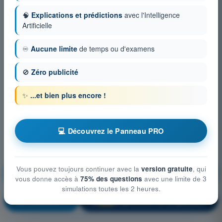
🧠
Explications et prédictions
avec l'Intelligence
Artificielle
♾️
Aucune limite
de temps ou d'examens
🚫
Zéro publicité
✨
...et bien plus encore !
💻 Découvrez le Panneau PRO
Cellule et Systèmes, électricité, motorisation et
Vous pouvez toujours continuer avec la
version gratuite
, qui
équipements de secours
vous donne accès à
75% des questions
avec une limite de 3
simulations toutes les 2 heures.
S'entraîner !
Explication de la question
🔒
PRO