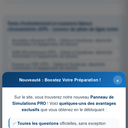
Tests d'entraînement et examens blancs
chronométrés ATPL - Licence de pilote de ligne avion
Simulation d'examen ATPL - Cellule et Systèmes, électricité,
motorisation et équipements de secours
QCM d'Entraînement ATPL - Cellule et Systèmes, électricité,
motorisation et équipements de secours
Examen en PDF ATPL - Cellule et Systèmes, électricité,
motorisation et équipements de secours
×
Nouveauté : Boostez Votre Préparation !
Sur le site, vous trouverez notre nouveau
Panneau de
! Voici
Simulations PRO
quelques-uns des avantages
que vous obtenez en le débloquant :
exclusifs
✅
Toutes les questions
officielles, sans exception