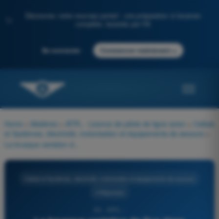
Découvrez notre nouveau portail : une préparation à l'examen
✨
complète, boostée par l'IA
→
Se connecter
Commencer maintenant
Home
>
Matières
>
ATPL - Licence de pilote de ligne avion
>
Cellule
et Systèmes, électricité, motorisation et équipements de secours
>
La brusque variation de flux dans l'enroulement primaire est provoquée par :
Cellule et Systèmes, électricité, motorisation et équipements de secours
4 Réponses
93 - ATPL -