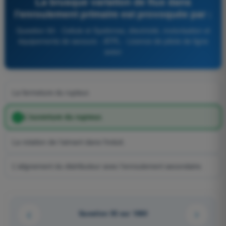
La brusque variation de flux dans
l'enroulement primaire est provoquée par :
Question 93 - Cellule et Systèmes, électricité, motorisation et
équipements de secours - ATPL - Licence de pilote de ligne
avion
La fermeture du rupteur.
L'ouverture du rupteur.
La rotation de l'aimant dans l'induit.
L'alignement du distributeur avec l'enroulement secondaire.
Question 93 sur 1080