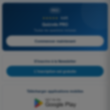
PRO
★★★★★
4,6/5
Quizvds PRO
Toutes les questions incluses
Commencer maintenant
S'inscrire à la Newsletter
L'inscription est gratuite
Télécharger applications mobiles