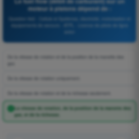
Le fuel flow (débit de carburant) sur un
moteur à pistons dépend de :
Question 942 - Cellule et Systèmes, électricité, motorisation et
équipements de secours - ATPL - Licence de pilote de ligne
avion
De la vitesse de rotation et de la position de la manette des
gaz.
De la vitesse de rotation uniquement.
De la vitesse de rotation et de la richesse seulement.
La vitesse de rotation, de la position de la manette des
gaz, et de la richesse.