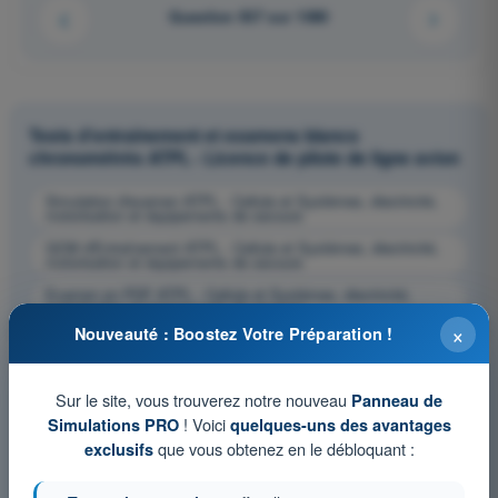
Question 937 sur 1080
Tests d'entraînement et examens blancs
chronométrés ATPL - Licence de pilote de ligne avion
Simulation d'examen ATPL - Cellule et Systèmes, électricité,
motorisation et équipements de secours
QCM d'Entraînement ATPL - Cellule et Systèmes, électricité,
motorisation et équipements de secours
Examen en PDF ATPL - Cellule et Systèmes, électricité,
motorisation et équipements de secours
×
Nouveauté : Boostez Votre Préparation !
Sur le site, vous trouverez notre nouveau
Panneau de
! Voici
Simulations PRO
quelques-uns des avantages
que vous obtenez en le débloquant :
exclusifs