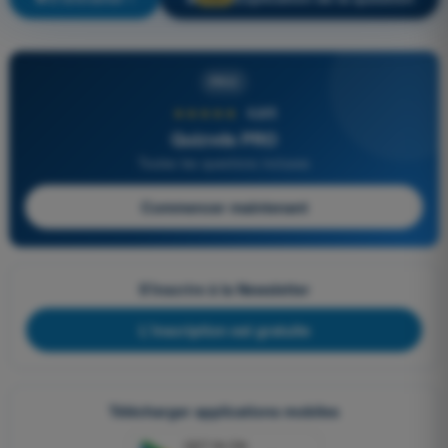
PRO
★★★★★
4,6/5
Quizvds PRO
Toutes les questions incluses
Commencer maintenant
S'inscrire à la Newsletter
L'inscription est gratuite
Télécharger applications mobiles