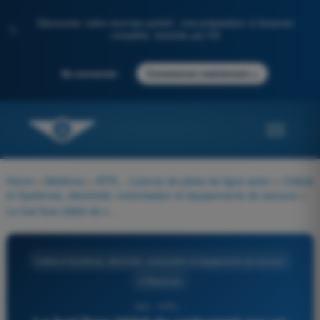
Découvrez notre nouveau portail : une préparation à l'examen
✨
complète, boostée par l'IA
→
Se connecter
Commencer maintenant
Home
>
Matières
>
ATPL - Licence de pilote de ligne avion
>
Cellule
et Systèmes, électricité, motorisation et équipements de secours
>
Le fuel flow (débit de carburant) sur un moteur à pistons dépend de :
Cellule et Systèmes, électricité, motorisation et équipements de secours
4 Réponses
942 - ATPL -