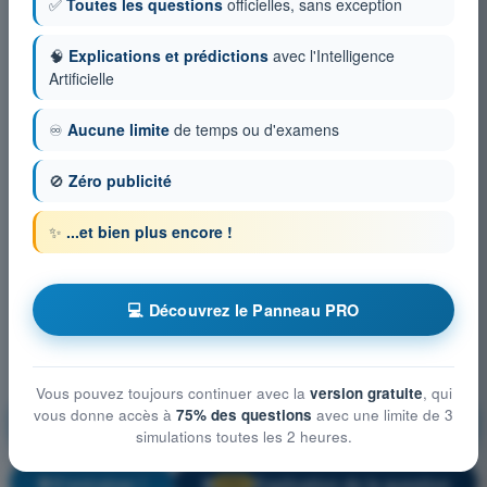
✅
Toutes les questions
officielles, sans exception
🧠
Explications et prédictions
avec l'Intelligence
Artificielle
♾️
Aucune limite
de temps ou d'examens
🚫
Zéro publicité
✨
...et bien plus encore !
💻 Découvrez le Panneau PRO
Vous pouvez toujours continuer avec la
version gratuite
, qui
Cellule et Systèmes, électricité, motorisation et
vous donne accès à
75% des questions
avec une limite de 3
équipements de secours
simulations toutes les 2 heures.
S'entraîner !
Explication de la question
🔒
PRO