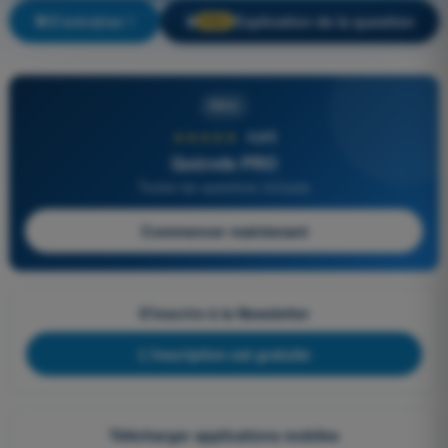
S'entraîner !
Explication de la question
🔒
PRO
PRO
★★★★★
4,6/5
Quizvds PRO
Toutes les questions incluses
Commencer maintenant
S'inscrire à la Newsletter
L'inscription est gratuite
Télécharger applications mobiles