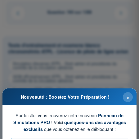
Question 190 sur 1358
Tests d'entraînement et examens blancs
chronométrés ATPL - Licence de pilote de ligne avion
Simulation d'examen ATPL - Droit aérien et procédures du
contrôle de la circulation aérienne
QCM d'Entraînement ATPL - Droit aérien et procédures du
contrôle de la circulation aérienne
Examen en PDF ATPL - Droit aérien et procédures du contrôle
de la circulation aérienne
×
Nouveauté : Boostez Votre Préparation !
Sur le site, vous trouverez notre nouveau
Panneau de
! Voici
Simulations PRO
quelques-uns des avantages
que vous obtenez en le débloquant :
exclusifs