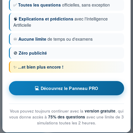
✅
Toutes les questions
officielles, sans exception
🧠
Explications et prédictions
avec l'Intelligence
Artificielle
♾️
Aucune limite
de temps ou d'examens
🚫
Zéro publicité
✨
...et bien plus encore !
💻 Découvrez le Panneau PRO
Vous pouvez toujours continuer avec la
version gratuite
, qui
vous donne accès à
75% des questions
avec une limite de 3
Droit aérien et procédures du contrôle de la
simulations toutes les 2 heures.
circulation aérienne