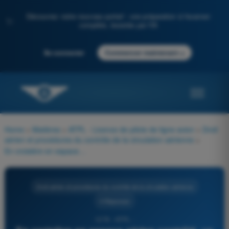
Découvrez notre nouveau portail : une préparation à l'examen
✨
complète, boostée par l'IA
→
Se connecter
Commencer maintenant
Home
>
Matières
>
ATPL - Licence de pilote de ligne avion
>
Droit
aérien et procédures du contrôle de la circulation aérienne
>
En croisière en espace aérien contrôlé, un niveau IFR sera exprimé en niveau de vol (FL) :
Droit aérien et procédures du contrôle de la circulation aérienne
4 Réponses
1278 - ATPL -