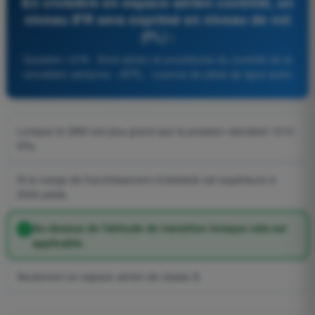
En croisière en espace aérien contrôlé, un
niveau IFR sera exprimé en niveau de vol
(FL) :
Question 1278 - Droit aérien et procédures du contrôle de la
circulation aérienne - ATPL - Licence de pilote de ligne avion
Lorsque le QNH est plus grand que la pression standard 1013
hPa.
Si la marge de franchissement d'obstacle est supérieure à
2000 pieds.
Au-dessus de l'altitude de transition lorsque cela est
applicable.
Seulement en espace aérien de classe A.