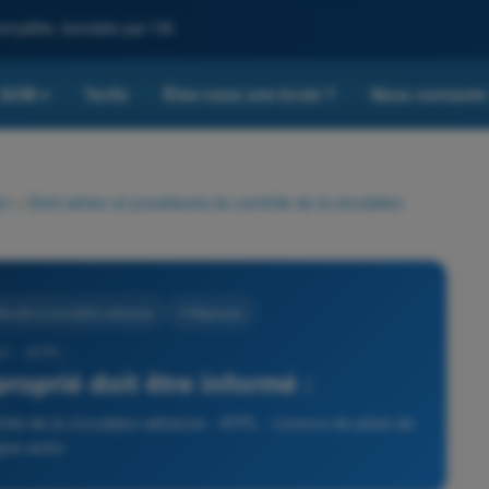
omplète, boostée par l'IA
QCM
Tarifs
Êtes-vous une école ?
Nous contacte
▾
on
>
Droit aérien et procédures du contrôle de la circulation
le de la circulation aérienne
4 Réponses
21 - ATPL -
oprié doit être informé :
ôle de la circulation aérienne - ATPL - Licence de pilote de
igne avion