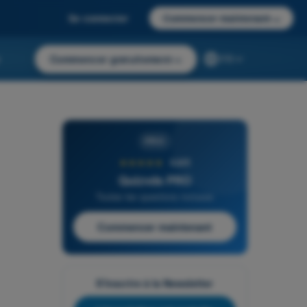
Se connecter
Commencer maintenant
→
r
Commencer gratuitement
→
FR
PRO
★★★★★
4,6/5
Quizvds PRO
Toutes les questions incluses
Commencer maintenant
S'inscrire à la Newsletter