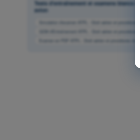
Tests d'entraînement et examens blancs ch
avion
Simulation d'examen ATPL - Droit aérien et procédures d
QCM d'Entraînement ATPL - Droit aérien et procédures du
Examen en PDF ATPL - Droit aérien et procédures du con