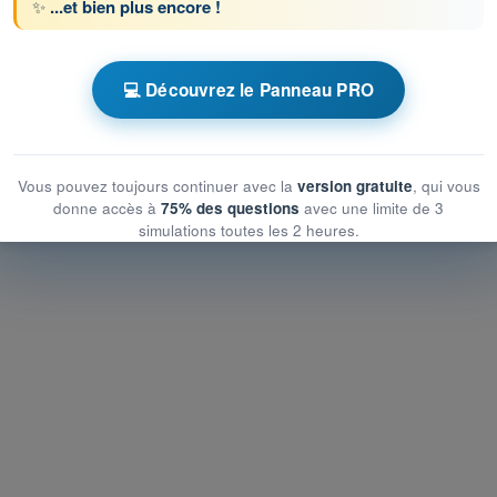
✨
...et bien plus encore !
ronométrés ATPL - Licence de pilote de ligne
u contrôle de la circulation aérienne
💻 Découvrez le Panneau PRO
 contrôle de la circulation aérienne
trôle de la circulation aérienne
Vous pouvez toujours continuer avec la
version gratuite
, qui vous
donne accès à
75% des questions
avec une limite de 3
simulations toutes les 2 heures.