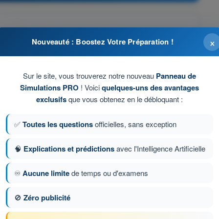
×
Nouveauté : Boostez Votre Préparation !
ière diffère ou risque de différer de plus ou moins 5%
e vol.
Sur le site, vous trouverez notre nouveau
Panneau de
Simulations PRO
! Voici
quelques-uns des avantages
exclusifs
que vous obtenez en le débloquant :
u point de compte rendu réglementaire suivant est entaché
✅
Toutes les questions
officielles, sans exception
ps notifié aux services de la circulation aérienne.
🧠
Explications et prédictions
avec l'Intelligence Artificielle
♾️
Aucune limite
de temps ou d'examens
on 333 sur 1358
Question suivante
🚫
Zéro publicité