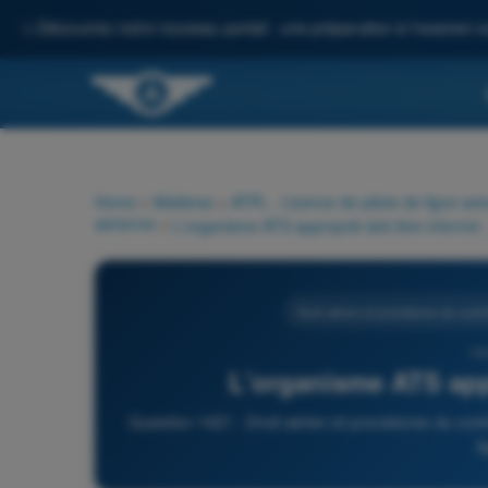
✨
Découvrez notre nouveau portail : une préparation à l'examen c
Home
>
Matières
>
ATPL - Licence de pilote de ligne avi
aérienne
>
L'organisme ATS approprié doit être informé :
Droit aérien et procédures du contrô
14
L'organisme ATS appr
Question 1421 - Droit aérien et procédures du contr
l