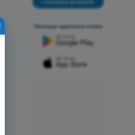
L'inscription est gratuite
Télécharger applications mobiles