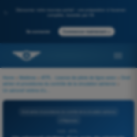
Découvrez notre nouveau portail : une préparation à l'examen
✨
complète, boostée par l'IA
→
Se connecter
Commencer maintenant
Home
>
Matières
>
ATPL - Licence de pilote de ligne avion
>
Droit
aérien et procédures du contrôle de la circulation aérienne
>
Un aéronef victime d’un acte de piraterie demande l’atterrissage sur le territoire d’un état contractant à la convention de Tokyo :
Droit aérien et procédures du contrôle de la circulation aérienne
4 Réponses
1423 - ATPL -