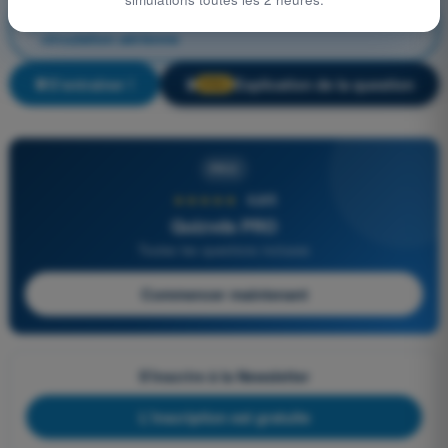
Droit aérien et procédures du contrôle de la
circulation aérienne
S'entraîner !
Explication de la question
🔒
PRO
PRO
★★★★★
4,6/5
Quizvds PRO
Toutes les questions incluses
Commencer maintenant
S'inscrire à la Newsletter
L'inscription est gratuite