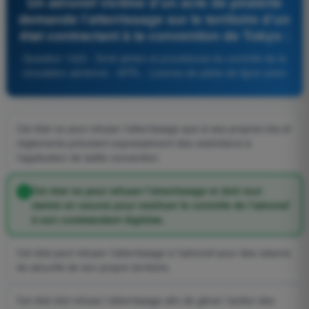
Un aéronef victime d’un acte de piraterie
demande l’atterrissage sur le territoire d’un
état contractant à la convention de Tokyo :
Question 1423 - Droit aérien et procédures du contrôle de la
circulation aérienne - ATPL - Licence de pilote de ligne avion
Cet état ne peut refuser l’atterrissage que si ses propres lois et
règlements prévoient expressément des restrictions à
l’application de ladite convention.
Cet état ne peut refuser l’atterrissage et doit tout
mettre en oeuvre pour restituer le contrôle de l’aéronef
à son commandant légitime.
Cet état peut refuser l’atterrissage à l’aéronef pour des raisons
de sécurité de son propre territoire.
Cet état doit refuser l’atterrissage afin de gêner l’action des