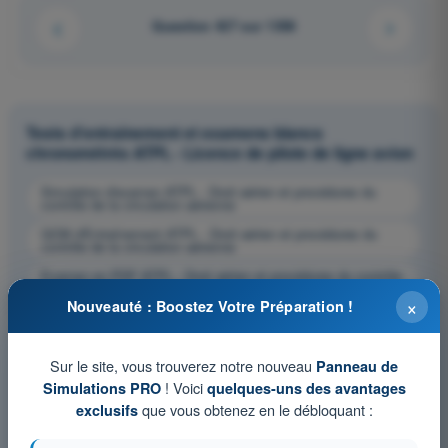
Question 427 sur 1358
Tests d'entraînement et examens blancs
chronométrés ATPL - Licence de pilote de ligne avion
Simulation d'examen ATPL - Droit aérien et procédures du
contrôle de la circulation aérienne
QCM d'Entraînement ATPL - Droit aérien et procédures du
contrôle de la circulation aérienne
Examen en PDF ATPL - Droit aérien et procédures du contrôle
de la circulation aérienne
×
Nouveauté : Boostez Votre Préparation !
Sur le site, vous trouverez notre nouveau
Panneau de
! Voici
Simulations PRO
quelques-uns des avantages
que vous obtenez en le débloquant :
exclusifs