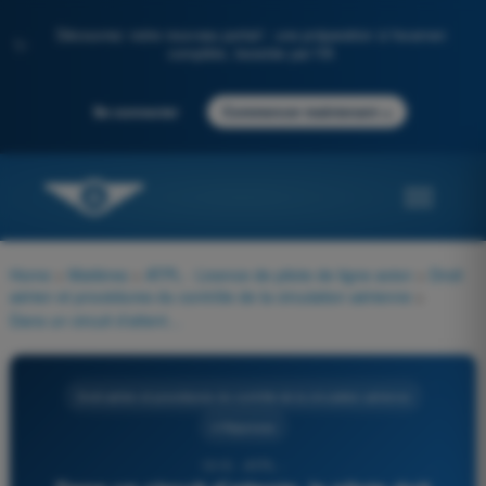
Découvrez notre nouveau portail : une préparation à l'examen
✨
complète, boostée par l'IA
→
Se connecter
Commencer maintenant
Home
>
Matières
>
ATPL - Licence de pilote de ligne avion
>
Droit
aérien et procédures du contrôle de la circulation aérienne
>
Dans un circuit d'attente, le pilote doit essayer de maintenir __________ en tenant en compte du vent en appliquant des corrections __________ lors de l'entrée et pendant le vol dans le circuit d'attente.
Droit aérien et procédures du contrôle de la circulation aérienne
4 Réponses
1515 - ATPL -