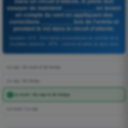
Dans un circuit d'attente, le pilote doit
essayer de maintenir __________ en tenant
en compte du vent en appliquant des
corrections __________ lors de l'entrée et
pendant le vol dans le circuit d'attente.
Question 1515 - Droit aérien et procédures du contrôle de la
circulation aérienne - ATPL - Licence de pilote de ligne avion
Le cap / de route et de temps.
Le cap / de temps.
La route / de cap et de temps.
La route / Le cap.