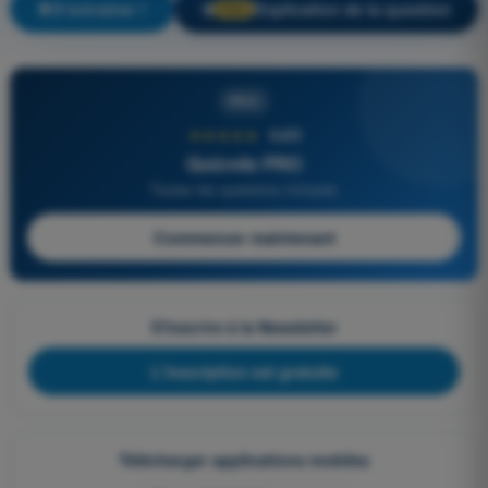
S'entraîner !
Explication de la question
🔒
PRO
PRO
★★★★★
4,6/5
Quizvds PRO
Toutes les questions incluses
Commencer maintenant
S'inscrire à la Newsletter
L'inscription est gratuite
Télécharger applications mobiles