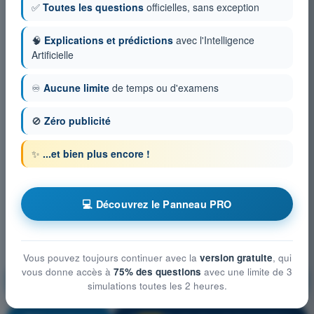
✅
Toutes les questions
officielles, sans exception
🧠
Explications et prédictions
avec l'Intelligence
Artificielle
♾️
Aucune limite
de temps ou d'examens
🚫
Zéro publicité
✨
...et bien plus encore !
💻 Découvrez le Panneau PRO
Vous pouvez toujours continuer avec la
version gratuite
, qui
vous donne accès à
75% des questions
avec une limite de 3
Droit aérien et procédures du contrôle de la
simulations toutes les 2 heures.
circulation aérienne