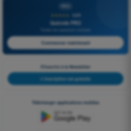
PRO
★★★★★
4,6/5
Quizvds PRO
Toutes les questions incluses
Commencer maintenant
S'inscrire à la Newsletter
L'inscription est gratuite
Télécharger applications mobiles