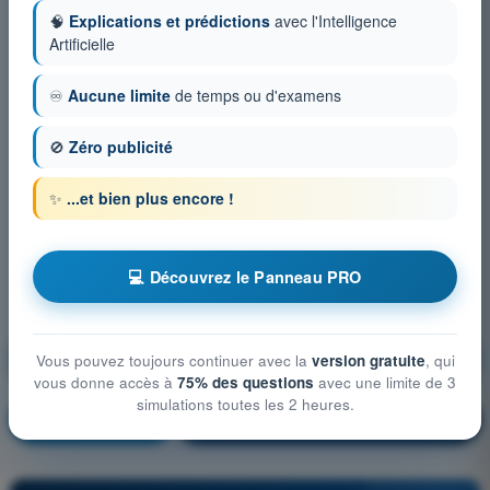
🧠
Explications et prédictions
avec l'Intelligence
Artificielle
♾️
Aucune limite
de temps ou d'examens
🚫
Zéro publicité
✨
...et bien plus encore !
💻 Découvrez le Panneau PRO
Droit aérien et procédures du contrôle de la
Vous pouvez toujours continuer avec la
version gratuite
, qui
circulation aérienne
vous donne accès à
75% des questions
avec une limite de 3
simulations toutes les 2 heures.
S'entraîner !
Explication de la question
🔒
PRO