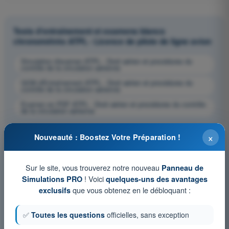
Tests d'entraînement et examens blancs
chronométrés ATPL - Licence de pilote de ligne avion
Simulation d'examen ATPL - Droit aérien et procédures du
contrôle de la circulation aérienne
QCM d'Entraînement ATPL - Droit aérien et procédures du
contrôle de la circulation aérienne
Examen en PDF ATPL - Droit aérien et procédures du contrôle
de la circulation aérienne
×
Nouveauté : Boostez Votre Préparation !
Sur le site, vous trouverez notre nouveau
Panneau de
! Voici
Simulations PRO
quelques-uns des avantages
que vous obtenez en le débloquant :
exclusifs
✅
Toutes les questions
officielles, sans exception