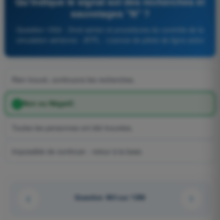
Qu'indique le signal sol des recherches et
sauvetages "N" ?
Question 1552 - Droit aérien et procédures du contrôle de la
circulation aérienne - ATPL - Licence de pilote de ligne avion
Rien trouvé, continuons les recherches.
Non ou Négatif.
Toutes les personnes ont été trouvées.
Impossible de continuer - retour à la base.
Question 464 sur 1358