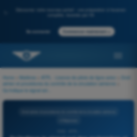
Découvrez notre nouveau portail : une préparation à l'examen
✨
complète, boostée par l'IA
→
Se connecter
Commencer maintenant
Home
>
Matières
>
ATPL - Licence de pilote de ligne avion
>
Droit
aérien et procédures du contrôle de la circulation aérienne
>
Qu'indique le signal sol des recherches et sauvetages "N" ?
Droit aérien et procédures du contrôle de la circulation aérienne
4 Réponses
1552 - ATPL -