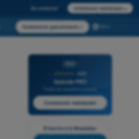
Se connecter
Commencer maintenant
→
r
Commencer gratuitement
→
FR
PRO
★★★★★
4,6/5
Quizvds PRO
Toutes les questions incluses
Commencer maintenant
S'inscrire à la Newsletter