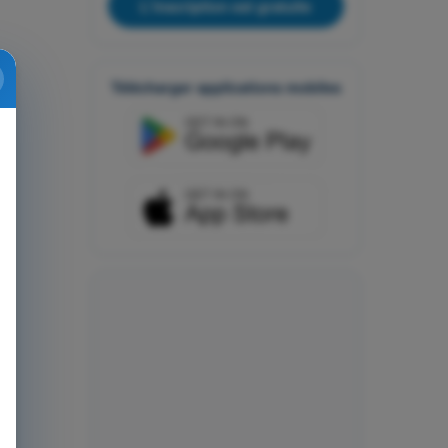
L'inscription est gratuite
Télécharger applications mobiles