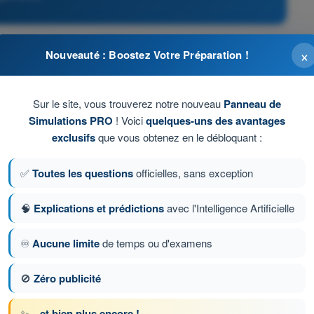
×
Nouveauté : Boostez Votre Préparation !
aires.
ef.
Sur le site, vous trouverez notre nouveau
Panneau de
Simulations PRO
! Voici
quelques-uns des avantages
.
exclusifs
que vous obtenez en le débloquant :
✅
Toutes les questions
officielles, sans exception
🧠
Explications et prédictions
avec l'Intelligence Artificielle
on 538 sur 1358
Question suivante
♾️
Aucune limite
de temps ou d'examens
🚫
Zéro publicité
ronométrés ATPL - Licence de pilote de ligne
✨
...et bien plus encore !