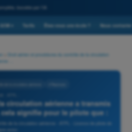
omplète, boostée par l'IA
QCM
Tarifs
Êtes-vous une école ?
Nous contacte
▾
on
>
Droit aérien et procédures du contrôle de la circulation
L'organisme de contrôle de la circulation aérienne a transmis le message "contact radar", cela signifie pour le pilote que :
le de la circulation aérienne
4 Réponses
26 - ATPL -
a circulation aérienne a transmis
cela signifie pour le pilote que :
ôle de la circulation aérienne - ATPL - Licence de pilote de
igne avion