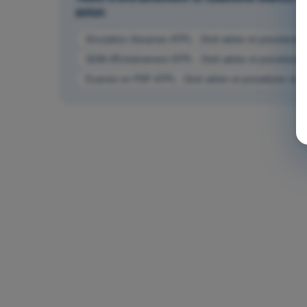
avion
Simulation d'examen ATPL - Droit aérien et procédures d
QCM d'Entraînement ATPL - Droit aérien et procédures du
Examen en PDF ATPL - Droit aérien et procédures du con