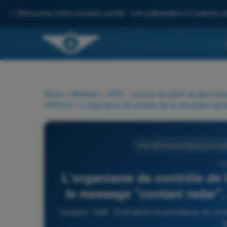
✨
Découvrez notre nouveau portail : une préparation à l'examen c
Home
>
Matières
>
ATPL - Licence de pilote de ligne avi
aérienne
>
Droit aérien et procédures du contrô
16
L'organisme de contrôle de l
le message "contact radar", 
Question 1626 - Droit aérien et procédures du contr
l